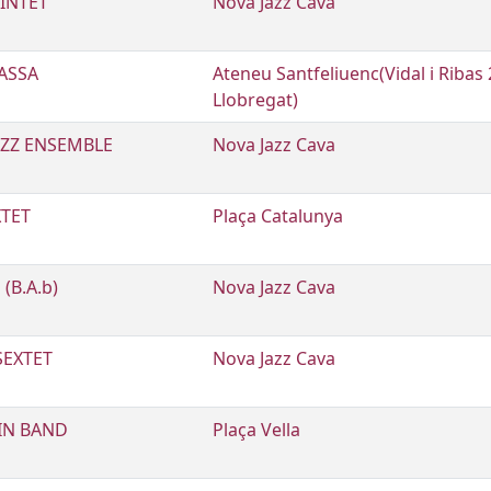
INTET
Nova Jazz Cava
RASSA
Ateneu Santfeliuenc(Vidal i Ribas 
Llobregat)
AZZ ENSEMBLE
Nova Jazz Cava
XTET
Plaça Catalunya
(B.A.b)
Nova Jazz Cava
SEXTET
Nova Jazz Cava
IN BAND
Plaça Vella