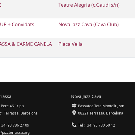
Z
Teatre Alegria (c.Gaudí s/n)
P + Convidats
Nova Jazz Cava (Cava Club)
RASSA & CARME CANELA
Plaça Vella
rrassa
Nova Jazz Cava
 Pere 46 1r pis
Passatge Tete Montoliu, s/n
1 Terrassa
,
Barcelona
08221 Terrassa
,
Barcelona
+34) 93 786 27 09
Tel (+34) 93 780 50 12
@jazzterrassa.org