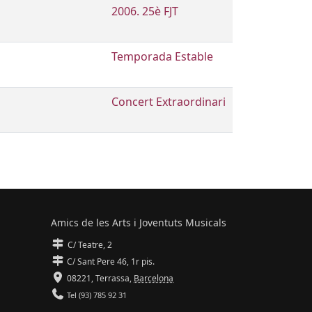
2006. 25è FJT
Temporada Estable
Concert Extraordinari
Amics de les Arts i Joventuts Musicals
C/ Teatre, 2
C/ Sant Pere 46, 1r pis.
08221,
Terrassa
,
Barcelona
Tel (93) 785 92 31