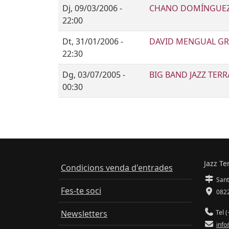
Dj, 09/03/2006 -
CHANO DOMÍNGUE
22:00
Dt, 31/01/2006 -
DAVID MENGUAL GRU
22:30
Dg, 03/07/2005 -
BIG BAND JAZZ TER
00:30
Jazz Te
Condicions venda d'entrades
Sant
Fes-te soci
0822
Newsletters
Tel (
info