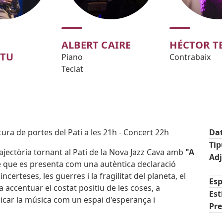
ALBERT CAIRE
HÉCTOR T
RTU
Piano
Contrabaix
Teclat
ura de portes del Pati a les 21h - Concert 22h
Da
Ti
jectòria tornant al Pati de la Nova Jazz Cava amb
"A
Ad
e que es presenta com una autèntica declaració
certeses, les guerres i la fragilitat del planeta, el
Esp
 accentuar el costat positiu de les coses, a
Est
dicar la música com un espai d'esperança i
Pre
tic