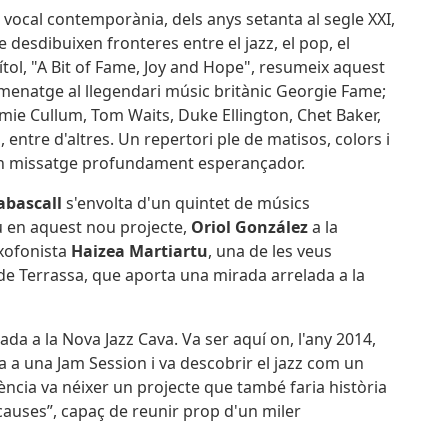
 vocal contemporània, dels anys setanta al segle XXI,
 desdibuixen fronteres entre el jazz, el pop, el
 títol, "A Bit of Fame, Joy and Hope", resumeix aquest
enatge al llegendari músic britànic Georgie Fame;
mie Cullum, Tom Waits, Duke Ellington, Chet Baker,
 entre d'altres. Un repertori ple de matisos, colors i
un missatge profundament esperançador.
abascall
s'envolta d'un quintet de músics
au en aquest nou projecte,
Oriol González
a la
axofonista
Haizea Martiartu
, una de les veus
de Terrassa, que aporta una mirada arrelada a la
ada a la Nova Jazz Cava. Va ser aquí on, l'any 2014,
a a una Jam Session i va descobrir el jazz com un
iència va néixer un projecte que també faria història
2 causes”, capaç de reunir prop d'un miler