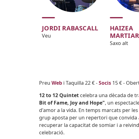
JORDI RABASCALL
HAIZEA
MARTIA
Veu
Saxo alt
Body
Preu
Web
i Taquilla 22 € -
Socis
15 € - Obert
12 to 12 Quintet
celebra una dècada de tra
Bit of Fame, Joy and Hope"
, un espectacl
d'amor a la vida. En temps marcats per les in
grup aposta per un repertori que convida a
recuperar la capacitat de somiar i a reivin
celebració.