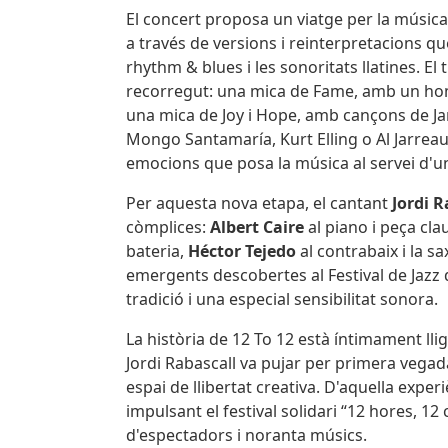
El concert proposa un viatge per la música
a través de versions i reinterpretacions que
rhythm & blues i les sonoritats llatines. El
recorregut: una mica de Fame, amb un hom
una mica de Joy i Hope, amb cançons de Ja
Mongo Santamaría, Kurt Elling o Al Jarreau,
emocions que posa la música al servei d'
Per aquesta nova etapa, el cantant
Jordi R
còmplices:
Albert Caire
al piano i peça cl
bateria,
Héctor Tejedo
al contrabaix i la s
emergents descobertes al Festival de Jazz 
tradició i una especial sensibilitat sonora.
La història de 12 To 12 està íntimament llig
Jordi Rabascall va pujar per primera vegad
espai de llibertat creativa. D'aquella exper
impulsant el festival solidari “12 hores, 1
d'espectadors i noranta músics.