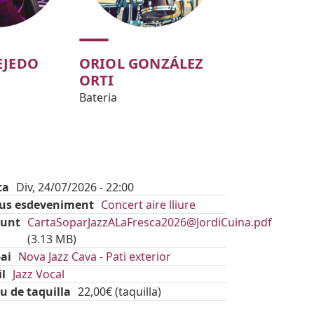
EJEDO
ORIOL GONZÁLEZ
ORTI
Bateria
ta
Div, 24/07/2026 - 22:00
pus esdeveniment
Concert aire lliure
Document
junt
CartaSoparJazzALaFresca2026@JordiCuina.pdf
(3.13 MB)
ai
Nova Jazz Cava - Pati exterior
il
Jazz Vocal
u de taquilla
22,00€ (taquilla)
kets