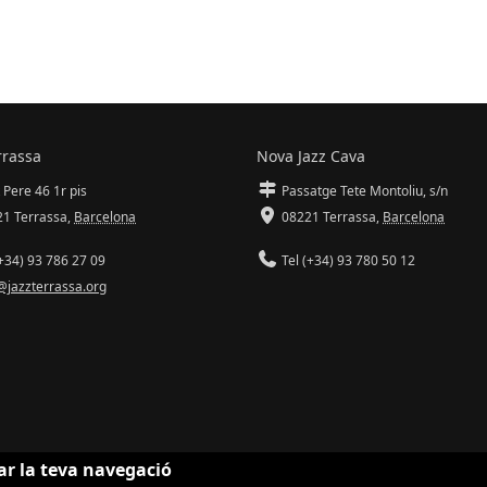
rrassa
Nova Jazz Cava
 Pere 46 1r pis
Passatge Tete Montoliu, s/n
1 Terrassa
,
Barcelona
08221 Terrassa
,
Barcelona
+34) 93 786 27 09
Tel (+34) 93 780 50 12
@jazzterrassa.org
ar la teva navegació