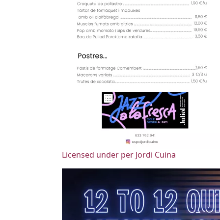
Licensed under per Jordi Cuina
Imatges
Image