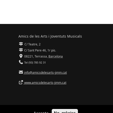
Amics de les Arts i Joventuts Musicals
C/ Teatre, 2
C/ Sant Pere 46, 1r pis.
08221,
Terrassa
,
Barcelona
Tel (93) 785 92 31
info@amicsdelesarts-jjmm.cat
www.amicsdelesarts-jjmm.cat