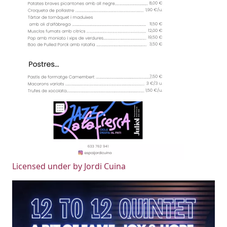
Licensed under by Jordi Cuina
Imatges
Image