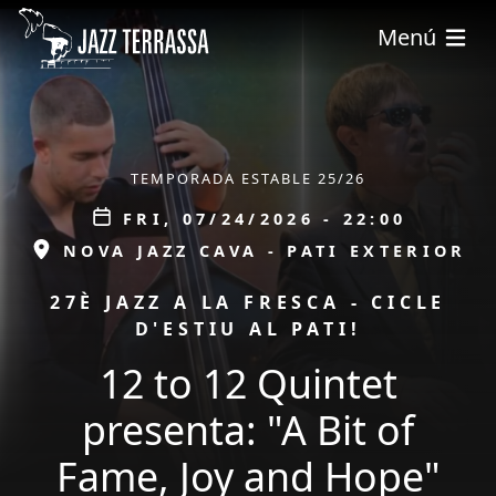
Skip to main content
Menú
ÀMBIT
TEMPORADA ESTABLE 25/26
Data
FRI, 07/24/2026 - 22:00
ESPAI
NOVA JAZZ CAVA - PATI EXTERIOR
PROMOCIÓ
27È JAZZ A LA FRESCA - CICLE
D'ESTIU AL PATI!
12 to 12 Quintet
presenta: "A Bit of
Fame, Joy and Hope"