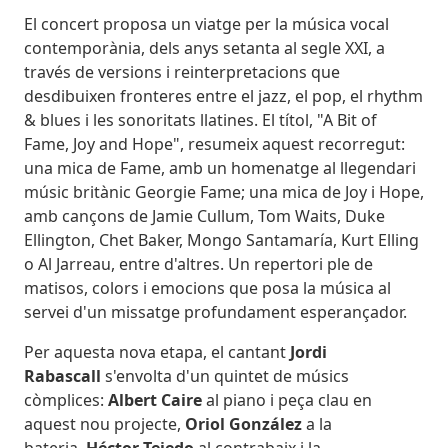
El concert proposa un viatge per la música vocal
contemporània, dels anys setanta al segle XXI, a
través de versions i reinterpretacions que
desdibuixen fronteres entre el jazz, el pop, el rhythm
& blues i les sonoritats llatines. El títol, "A Bit of
Fame, Joy and Hope", resumeix aquest recorregut:
una mica de Fame, amb un homenatge al llegendari
músic britànic Georgie Fame; una mica de Joy i Hope,
amb cançons de Jamie Cullum, Tom Waits, Duke
Ellington, Chet Baker, Mongo Santamaría, Kurt Elling
o Al Jarreau, entre d'altres. Un repertori ple de
matisos, colors i emocions que posa la música al
servei d'un missatge profundament esperançador.
Per aquesta nova etapa, el cantant
Jordi
Rabascall
s'envolta d'un quintet de músics
còmplices:
Albert Caire
al piano i peça clau en
aquest nou projecte,
Oriol González
a la