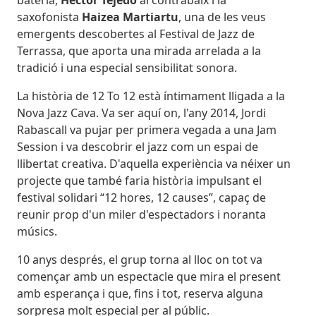
bateria,
Héctor Tejedo
al contrabaix i la
saxofonista
Haizea Martiartu
, una de les veus
emergents descobertes al Festival de Jazz de
Terrassa, que aporta una mirada arrelada a la
tradició i una especial sensibilitat sonora.
La història de 12 To 12 està íntimament lligada a la
Nova Jazz Cava. Va ser aquí on, l'any 2014, Jordi
Rabascall va pujar per primera vegada a una Jam
Session i va descobrir el jazz com un espai de
llibertat creativa. D'aquella experiència va néixer un
projecte que també faria història impulsant el
festival solidari “12 hores, 12 causes”, capaç de
reunir prop d'un miler d'espectadors i noranta
músics.
10 anys després, el grup torna al lloc on tot va
començar amb un espectacle que mira el present
amb esperança i que, fins i tot, reserva alguna
sorpresa molt especial per al públic.