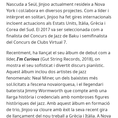
Nascuda a Seül, Jinjoo actualment resideix a Nova
York i col.labora en diversos projectes. Com a líder i
intèrpret en solitari, Jinjoo ha fet gires internacionals
incloent actuacions als Estats Units, Itàlia, Grècia i
Corea del Sud. El 2017 va ser seleccionada com a
finalista del Concurs de Jazz de Baku i semifinalista
del Concurs de Clubs Virtual 7.
Recentment, ha llançat el seu àlbum de debut com a
líder,
I'm Curious
(Gut String Records, 2018), on
mostra el seu sofisticat i divertit discurs pianístic.
Aquest àlbum inclou dos artistes de jazz
fenomenals: Neal Miner, un dels baixistes més
sol.licitats a l’escena novaiorquesa, i el llegendari
baterista Jimmy Wormworth que compte amb una
llarga història i credencials amb nombroses figures
històriques del jazz. Amb aquest àlbum en formació
de trio, Jinjoo va cloure amb èxit la seva recent gira
de llançament del nou treball a Grècia i Itàlia. A Nova