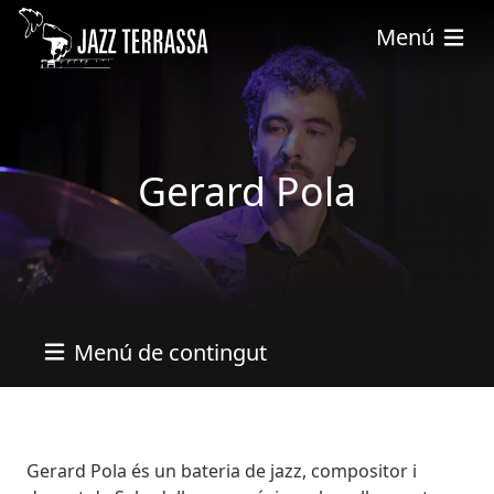
Vés al contingut
Menú
Gerard Pola
Menú de contingut
Bio
Gerard Pola és un bateria de jazz, compositor i