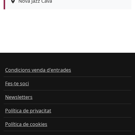
Espai
Nova Jazz Cava
Color de fons
tickets
Condicions venda d'entrades
Fes-te soci
Newsletters
Política de privacitat
Política de cookies