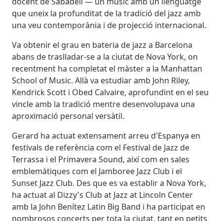
docent de Sabadell — un músic amb un llenguatge
que uneix la profunditat de la tradició del jazz amb
una veu contemporània i de projecció internacional.
Va obtenir el grau en bateria de jazz a Barcelona
abans de traslladar-se a la ciutat de Nova York, on
recentment ha completat el màster a la Manhattan
School of Music. Allà va estudiar amb John Riley,
Kendrick Scott i Obed Calvaire, aprofundint en el seu
vincle amb la tradició mentre desenvolupava una
aproximació personal versàtil.
Gerard ha actuat extensament arreu d'Espanya en
festivals de referència com el Festival de Jazz de
Terrassa i el Primavera Sound, així com en sales
emblemàtiques com el Jamboree Jazz Club i el
Sunset Jazz Club. Des que es va establir a Nova York,
ha actuat al Dizzy's Club at Jazz at Lincoln Center
amb la John Benítez Latin Big Band i ha participat en
nombrosos concerts per tota la ciutat, tant en petits