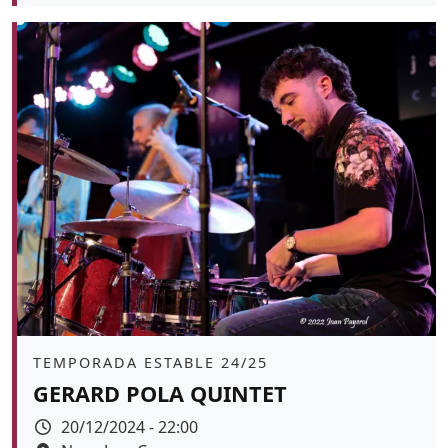
Color de fons
tickets
Àmbit
TEMPORADA ESTABLE 24/25
GERARD POLA QUINTET
Data
20/12/2024 - 22:00