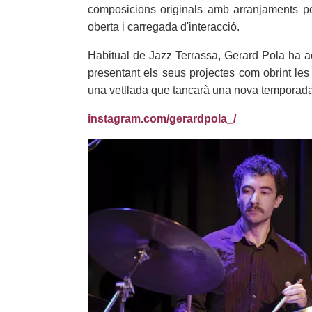
composicions originals amb arranjaments pe
oberta i carregada d'interacció.
Habitual de Jazz Terrassa, Gerard Pola ha 
presentant els seus projectes com obrint les 
una vetllada que tancarà una nova temporada 
instagram.com/gerardpola_/
Imatges
Image