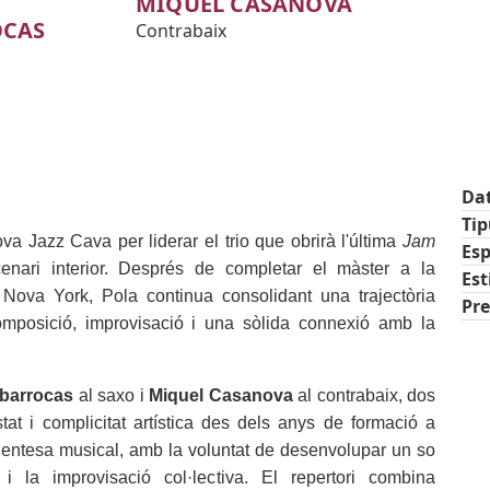
MIQUEL CASANOVA
OCAS
Contrabaix
Da
Ti
va Jazz Cava per liderar el trio que obrirà l'última
Jam
Esp
nari interior. Després de completar el màster a la
Est
Nova York, Pola continua consolidant una trajectòria
Pre
posició, improvisació i una sòlida connexió amb la
tic
abarrocas
al saxo i
Miquel Casanova
al contrabaix, dos
at i complicitat artística des dels anys de formació a
 entesa musical, amb la voluntat de desenvolupar un so
 la improvisació col·lectiva. El repertori combina