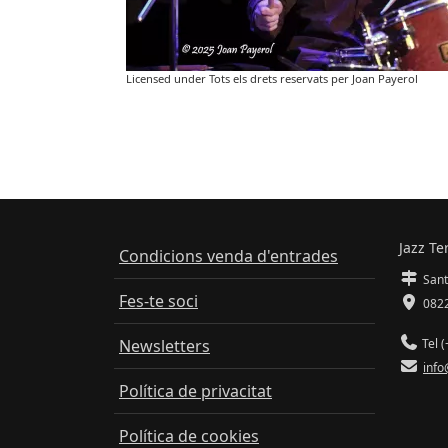
Licensed under Tots els drets reservats per Joan Payerol
Jazz Te
Condicions venda d'entrades
Sant
Fes-te soci
0822
Newsletters
Tel (
info
Política de privacitat
Política de cookies