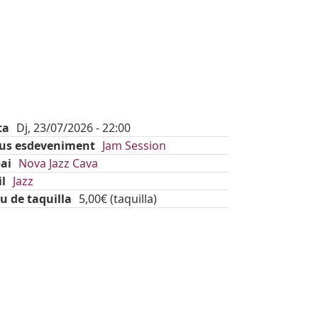
ta
Dj, 23/07/2026 - 22:00
pus esdeveniment
Jam Session
ai
Nova Jazz Cava
il
Jazz
u de taquilla
5,00€ (taquilla)
kets