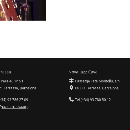
rrassa
Nova Jazz Cava
 Pere 46 1r pis
Passatge Tete Montoliu, s/n
1 Terrassa
,
Barcelona
08221 Terrassa
,
Barcelona
+34) 93 786 27 09
Tel (+34) 93 780 50 12
@jazzterrassa.org