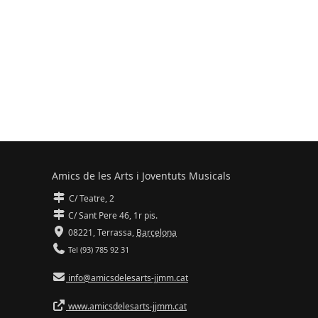
Amics de les Arts i Joventuts Musicals
C/ Teatre, 2
C/ Sant Pere 46, 1r pis.
08221,
Terrassa
,
Barcelona
Tel (93) 785 92 31
info@amicsdelesarts-jjmm.cat
www.amicsdelesarts-jjmm.cat