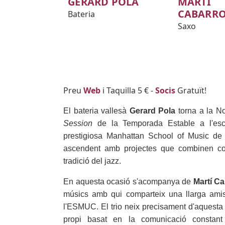
GERARD POLA
MARTÍ
CABARR
Bateria
Saxo
Body
Preu
Web
i Taquilla 5 € -
Socis
Gratuït!
El bateria vallesà
Gerard Pola
torna a la No
Session
de la Temporada Estable a l'esce
prestigiosa Manhattan School of Music de 
ascendent amb projectes que combinen com
tradició del jazz.
En aquesta ocasió s'acompanya de
Martí C
músics amb qui comparteix una llarga amist
l'ESMUC. El trio neix precisament d'aquesta
propi basat en la comunicació constant i