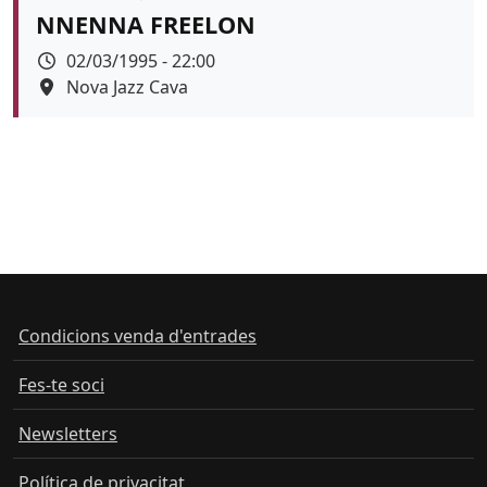
NNENNA FREELON
Data
02/03/1995 - 22:00
Espai
Nova Jazz Cava
Condicions venda d'entrades
Fes-te soci
Newsletters
Política de privacitat