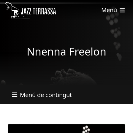
Vés al contingut
Menú
Nnenna Freelon
Menú de contingut
Imatges
Image