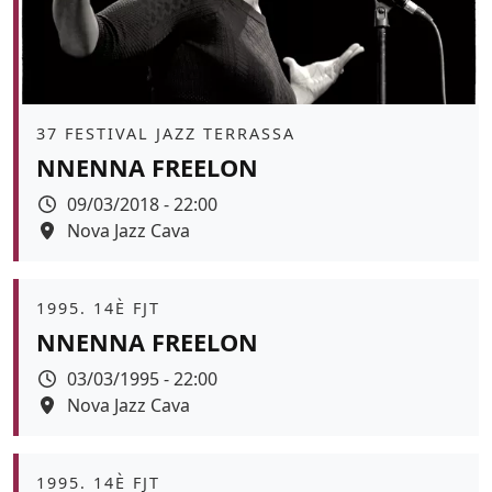
Àmbit
37 FESTIVAL JAZZ TERRASSA
NNENNA FREELON
Data
09/03/2018 - 22:00
Espai
Nova Jazz Cava
Color de fons
Àmbit
1995. 14È FJT
NNENNA FREELON
Data
03/03/1995 - 22:00
Espai
Nova Jazz Cava
Àmbit
1995. 14È FJT