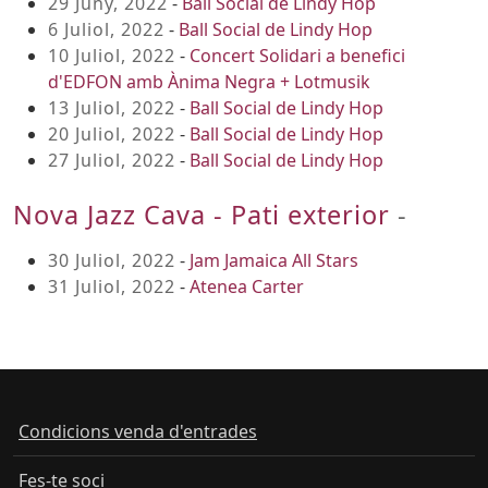
29 Juny, 2022
-
Ball Social de Lindy Hop
6 Juliol, 2022
-
Ball Social de Lindy Hop
10 Juliol, 2022
-
Concert Solidari a benefici
d'EDFON amb Ànima Negra + Lotmusik
13 Juliol, 2022
-
Ball Social de Lindy Hop
20 Juliol, 2022
-
Ball Social de Lindy Hop
27 Juliol, 2022
-
Ball Social de Lindy Hop
Nova Jazz Cava - Pati exterior
-
30 Juliol, 2022
-
Jam Jamaica All Stars
31 Juliol, 2022
-
Atenea Carter
Condicions venda d'entrades
Fes-te soci