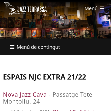
Vés al contingut
Menú
Menú de contingut
ESPAIS NJC EXTRA 21/22
Nova Jazz Cava
- Passatge Tete
Montoliu, 24