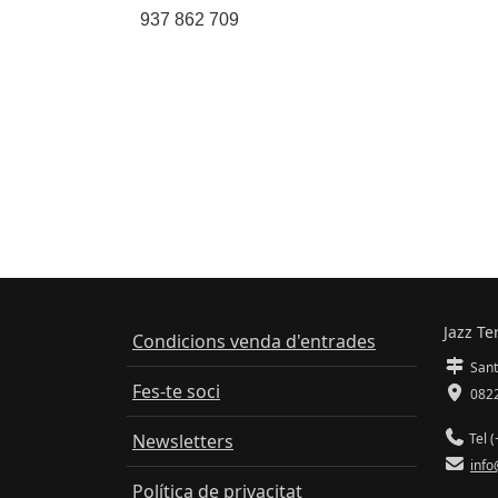
937 862 709
Jazz Te
Condicions venda d'entrades
Sant
Fes-te soci
0822
Newsletters
Tel (
info
Política de privacitat