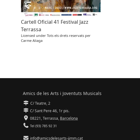
Cartell Oficial 41 Festival Jazz
Terrassa
Licensed under Tots els drets reservats per
Carme Aliaga
Amics de les Arts i Joventuts Musicals
C/ Teatre, 2
C/ Sant Pere 46, 1r pis.
08221,
Terrassa
,
Barcelona
Tel (93) 785 92 31
info@amicsdelesarts-jjmm.cat