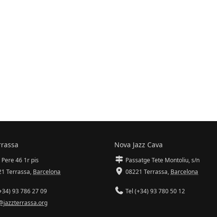
rrassa
Nova Jazz Cava
 Pere 46 1r pis
Passatge Tete Montoliu, s/n
1 Terrassa
,
Barcelona
08221 Terrassa
,
Barcelona
+34) 93 786 27 09
Tel (+34) 93 780 50 12
@jazzterrassa.org