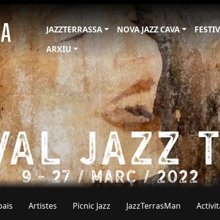
JAZZTERRASSA
NOVA JAZZ CAVA
FESTI
ARXIU
pais
Artistes
Picnic Jazz
JazzTerrasMan
Activi