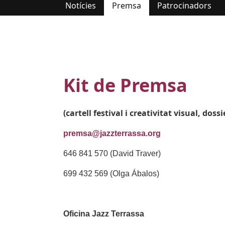
Pestanyes primàries
Notícies
Premsa
Patrocinadors
Kit de Premsa
(cartell festival i creativitat visual, do
premsa@jazzterrassa.org
646 841 570 (David Traver)
699 432 569 (Olga Ábalos)
Oficina Jazz Terrassa