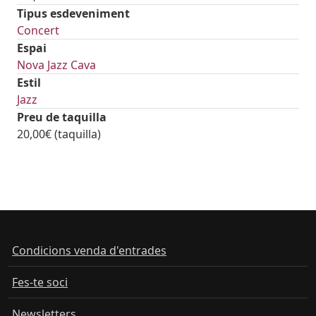
Tipus esdeveniment
Concert
Espai
Nova Jazz Cava
Estil
Jazz
Preu de taquilla
20,00€ (taquilla)
Condicions venda d'entrades
Fes-te soci
Newsletters