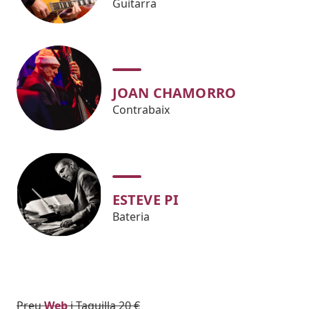
Guitarra
JOAN CHAMORRO
Contrabaix
ESTEVE PI
Bateria
Body
Preu
Web
i Taquilla 20 €