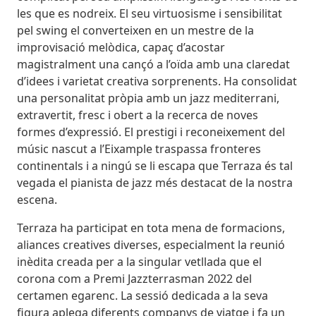
les que es nodreix. El seu virtuosisme i sensibilitat
pel swing el converteixen en un mestre de la
improvisació melòdica, capaç d’acostar
magistralment una cançó a l’oïda amb una claredat
d’idees i varietat creativa sorprenents. Ha consolidat
una personalitat pròpia amb un jazz mediterrani,
extravertit, fresc i obert a la recerca de noves
formes d’expressió. El prestigi i reconeixement del
músic nascut a l’Eixample traspassa fronteres
continentals i a ningú se li escapa que Terraza és tal
vegada el pianista de jazz més destacat de la nostra
escena.
Terraza ha participat en tota mena de formacions,
aliances creatives diverses, especialment la reunió
inèdita creada per a la singular vetllada que el
corona com a Premi Jazzterrasman 2022 del
certamen egarenc. La sessió dedicada a la seva
figura aplega diferents companys de viatge i fa un