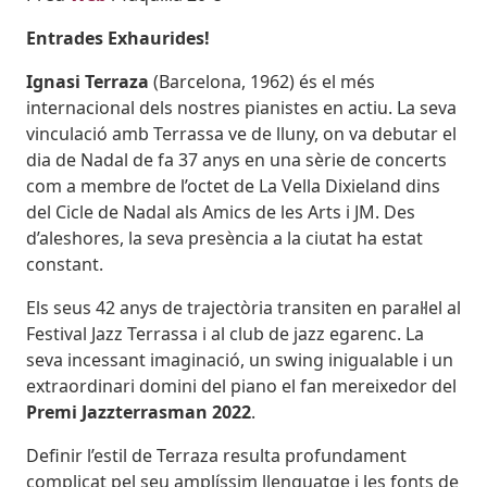
Entrades Exhaurides!
Ignasi Terraza
(Barcelona, 1962) és el més
internacional dels nostres pianistes en actiu. La seva
vinculació amb Terrassa ve de lluny, on va debutar el
dia de Nadal de fa 37 anys en una sèrie de concerts
com a membre de l’octet de La Vella Dixieland dins
del Cicle de Nadal als Amics de les Arts i JM. Des
d’aleshores, la seva presència a la ciutat ha estat
constant.
Els seus 42 anys de trajectòria transiten en paral·lel al
Festival Jazz Terrassa i al club de jazz egarenc. La
seva incessant imaginació, un swing inigualable i un
extraordinari domini del piano el fan mereixedor del
Premi Jazzterrasman 2022
.
Definir l’estil de Terraza resulta profundament
complicat pel seu amplíssim llenguatge i les fonts de