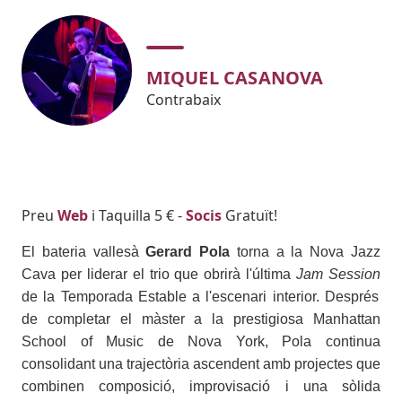
MIQUEL CASANOVA
Contrabaix
Body
Preu
Web
i Taquilla 5 € -
Socis
Gratuït!
El bateria vallesà
Gerard Pola
torna a la Nova Jazz
Cava per liderar el trio que obrirà l'última
Jam Session
de la Temporada Estable a l'escenari interior. Després
de completar el màster a la prestigiosa Manhattan
School of Music de Nova York, Pola continua
consolidant una trajectòria ascendent amb projectes que
combinen composició, improvisació i una sòlida