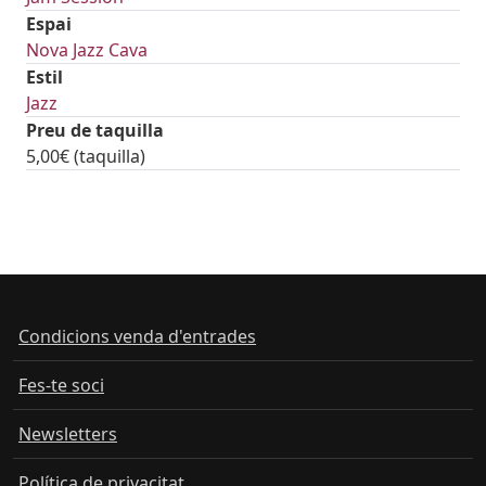
Espai
Nova Jazz Cava
Estil
Jazz
Preu de taquilla
5,00€ (taquilla)
tickets
Condicions venda d'entrades
Fes-te soci
Newsletters
Política de privacitat