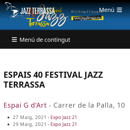
Vés al contingut
Menú
Menú de contingut
ESPAIS 40 FESTIVAL JAZZ
TERRASSA
Espai G d'Art
- Carrer de la Palla, 10
27 Maig, 2021
-
Expo Jazz 21
29 Maig, 2021
-
Expo Jazz 21