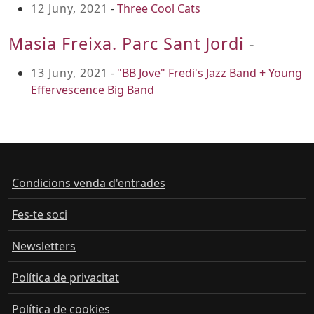
12 Juny, 2021
-
Three Cool Cats
Masia Freixa. Parc Sant Jordi
-
13 Juny, 2021
-
"BB Jove" Fredi's Jazz Band + Young
Effervescence Big Band
Condicions venda d'entrades
Fes-te soci
Newsletters
Política de privacitat
Política de cookies