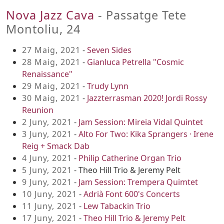
Nova Jazz Cava
- Passatge Tete
Montoliu, 24
27 Maig, 2021
-
Seven Sides
28 Maig, 2021
-
Gianluca Petrella "Cosmic
Renaissance"
29 Maig, 2021
-
Trudy Lynn
30 Maig, 2021
-
Jazzterrasman 2020! Jordi Rossy
Reunion
2 Juny, 2021
-
Jam Session: Mireia Vidal Quintet
3 Juny, 2021
-
Alto For Two: Kika Sprangers · Irene
Reig + Smack Dab
4 Juny, 2021
-
Philip Catherine Organ Trio
5 Juny, 2021
- Theo Hill Trio & Jeremy Pelt
9 Juny, 2021
-
Jam Session: Trempera Quimtet
10 Juny, 2021
-
Adrià Font 600's Concerts
11 Juny, 2021
-
Lew Tabackin Trio
17 Juny, 2021
-
Theo Hill Trio & Jeremy Pelt