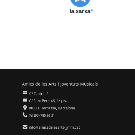
Amics de les Arts i Joventuts Musicals
C/ Teatre, 2
C/ Sant Pere 46, 1r pis.
08221,
Terrassa
,
Barcelona
Tel (93) 785 92 31
info@amicsdelesarts-jjmm.cat