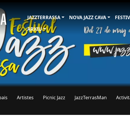
JAZZTERRASSA
NOVA JAZZ CAVA
FESTI
ARXIU
pais
Artistes
Picnic Jazz
JazzTerrasMan
Activi