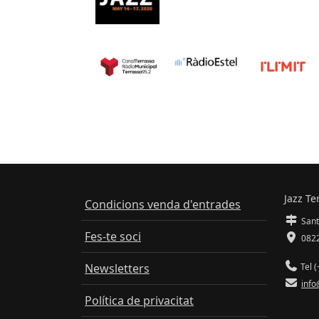
Jazz Te
Condicions venda d'entrades
Sant
Fes-te soci
0822
Newsletters
Tel (
info
Política de privacitat