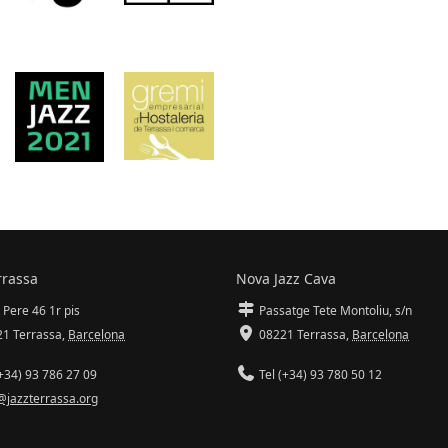
rrassa
Nova Jazz Cava
 Pere 46 1r pis
Passatge Tete Montoliu, s/n
1 Terrassa
,
Barcelona
08221 Terrassa
,
Barcelona
+34) 93 786 27 09
Tel (+34) 93 780 50 12
@jazzterrassa.org