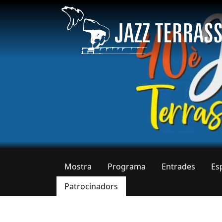
Vés al contingut
Mostra
Programa
Entrades
Es
Pestanyes primàries
Patrocinadors