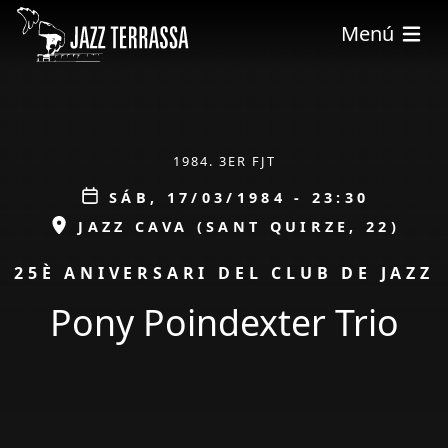
Pasar al contenido principal
Menú
ÀMBIT
1984. 3ER FJT
Data
SÁB, 17/03/1984 - 23:30
ESPAI
JAZZ CAVA (SANT QUIRZE, 22)
PROMOCIÓ
25È ANIVERSARI DEL CLUB DE JAZZ
Pony Poindexter Trio