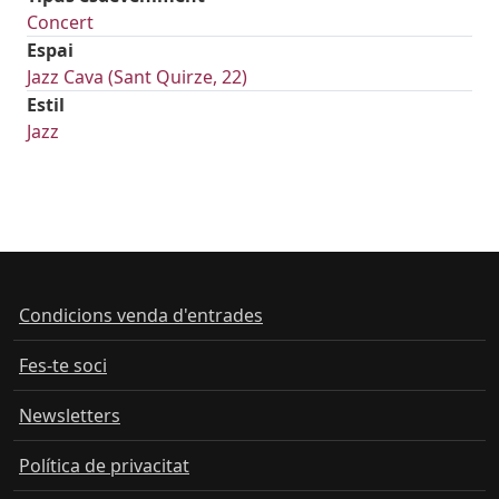
Concert
Espai
Jazz Cava (Sant Quirze, 22)
Estil
Jazz
Condicions venda d'entrades
Fes-te soci
Newsletters
Política de privacitat