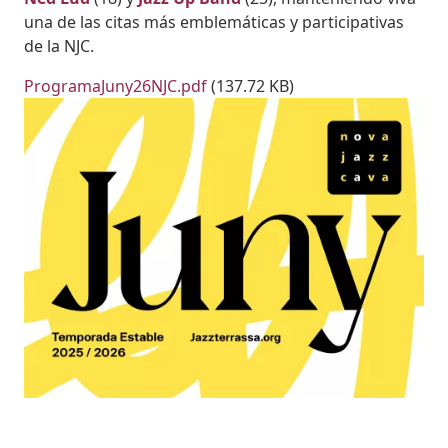
una de las citas más emblemáticas y participativas
de la NJC.
Adjunt
Documento
ProgramaJuny26NJC.pdf
(137.72 KB)
Imatges
Imagen