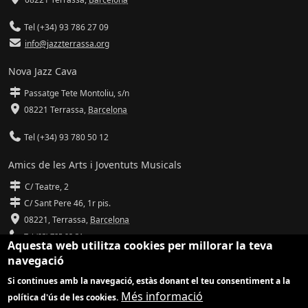
Tel (+34) 93 786 27 09
info@jazzterrassa.org
Nova Jazz Cava
Passatge Tete Montoliu, s/n
08221 Terrassa
,
Barcelona
Tel (+34) 93 780 50 12
Amics de les Arts i Joventuts Musicals
C/ Teatre, 2
C/ Sant Pere 46, 1r pis.
08221,
Terrassa
,
Barcelona
Tel (93) 785 92 31
Aquesta web utilitza cookies per millorar la teva
navegació
info@amicsdelesarts-jjmm.cat
Si continues amb la navegació, estàs donant el teu consentiment a la
www.amicsdelesarts-jjmm.cat
Més informació
política d'ús de les cookies.