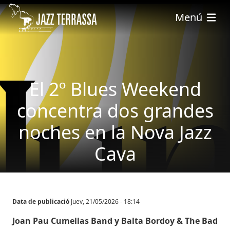
Pasar al contenido principal
Menú
El 2º Blues Weekend
concentra dos grandes
noches en la Nova Jazz
Cava
Data de publicació
Juev, 21/05/2026 - 18:14
Cuerpo
Joan Pau Cumellas Band y Balta Bordoy & The Bad