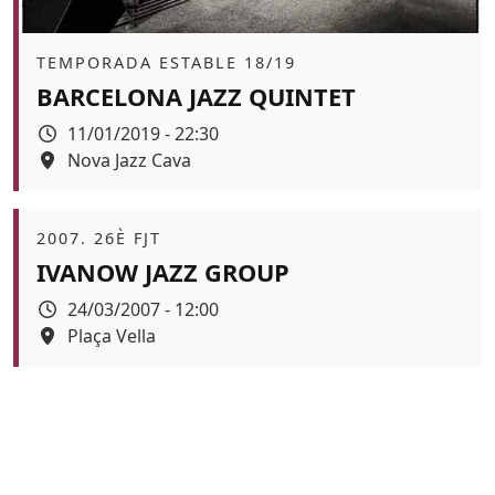
Àmbit
TEMPORADA ESTABLE 18/19
BARCELONA JAZZ QUINTET
Data
11/01/2019 - 22:30
Espai
Nova Jazz Cava
Color de fons
Àmbit
2007. 26È FJT
IVANOW JAZZ GROUP
Data
24/03/2007 - 12:00
Espai
Plaça Vella