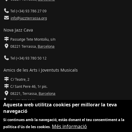
Tel (+34) 93 786 27 09
info@jazzterrassa.org
Nova Jazz Cava
Passatge Tete Montoliu, s/n
08221 Terrassa
,
Barcelona
Tel (+34) 93 780 50 12
Amics de les Arts i Joventuts Musicals
C/ Teatre, 2
C/ Sant Pere 46, 1r pis.
08221,
Terrassa
,
Barcelona
Tel (93) 785 92 31
Aquesta web utilitza cookies per millorar la teva
navegació
info@amicsdelesarts-jjmm.cat
Si continues amb la navegació, estàs donant el teu consentiment a la
www.amicsdelesarts-jjmm.cat
Més informació
política d'ús de les cookies.