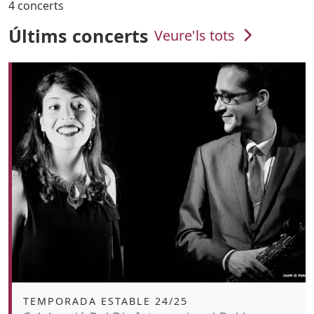
4 concerts
Últims concerts
Veure'ls tots
Àmbit
TEMPORADA ESTABLE 24/25