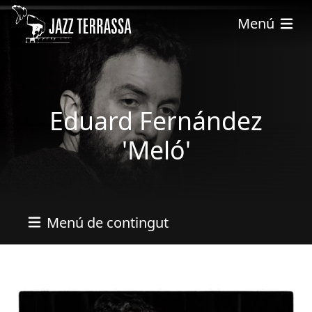
Pasar al contenido principal
Menú
Eduard Fernández
'Meló'
Menú de contingut
Imatges
Imagen