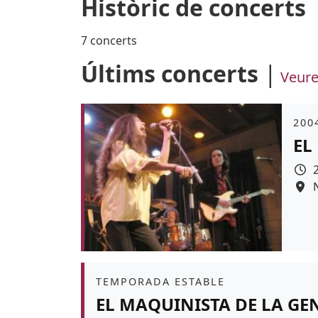
Històric de concerts
7 concerts
Últims concerts
Veure
Àmb
2004
EL
Àmbit
TEMPORADA ESTABLE
EL MAQUINISTA DE LA GE