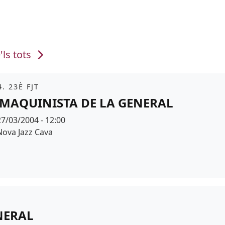
'ls tots
it
. 23È FJT
 MAQUINISTA DE LA GENERAL
Data
27/03/2004 - 12:00
Espai
Nova Jazz Cava
NERAL