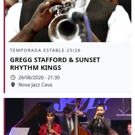
Àmbit
TEMPORADA ESTABLE 25/26
GREGG STAFFORD & SUNSET
RHYTHM KINGS
Data
26/06/2026 - 21:30
Espai
Nova Jazz Cava
Color de fons
tickets