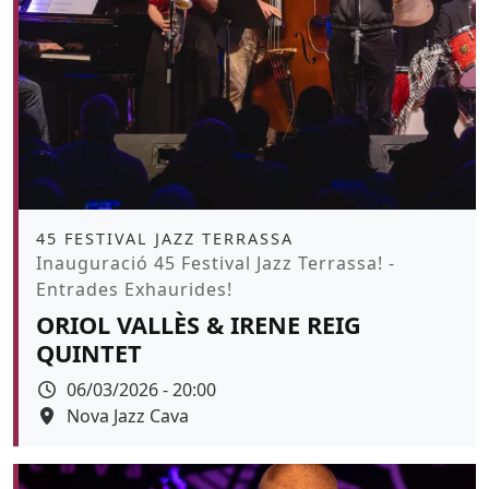
Àmbit
45 FESTIVAL JAZZ TERRASSA
Promoció
Inauguració 45 Festival Jazz Terrassa! -
Entrades Exhaurides!
ORIOL VALLÈS & IRENE REIG
QUINTET
Data
06/03/2026 - 20:00
Espai
Nova Jazz Cava
Color de fons
tickets