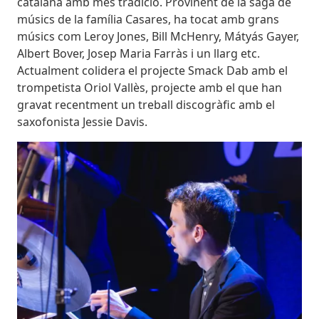
catalana amb més tradició. Provinent de la saga de
músics de la família Casares, ha tocat amb grans
músics com Leroy Jones, Bill McHenry, Mátyás Gayer,
Albert Bover, Josep Maria Farràs i un llarg etc.
Actualment colidera el projecte Smack Dab amb el
trompetista Oriol Vallès, projecte amb el que han
gravat recentment un treball discogràfic amb el
saxofonista Jessie Davis.
Imatges
Imagen