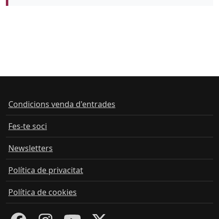
Color de fons
tickets
Condicions venda d'entrades
Fes-te soci
Newsletters
Política de privacitat
Política de cookies