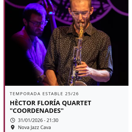
Àmbit
TEMPORADA ESTABLE 25/26
HÈCTOR FLORÍA QUARTET
"COORDENADES"
Data
31/01/2026 - 21:30
Espai
Nova Jazz Cava