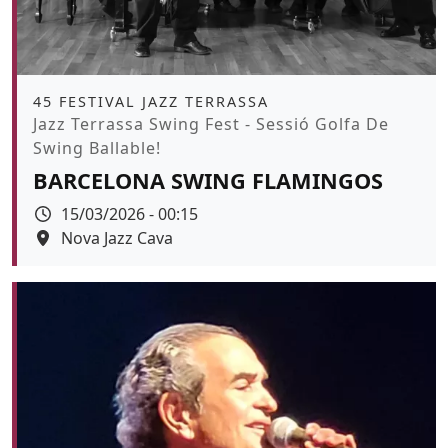
Àmbit
45 FESTIVAL JAZZ TERRASSA
Promoció
Jazz Terrassa Swing Fest - Sessió Golfa De
Swing Ballable!
BARCELONA SWING FLAMINGOS
Data
15/03/2026 - 00:15
Espai
Nova Jazz Cava
Color de fons
tickets