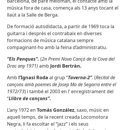
Barcelona, de pare melòman, el contacte amb la
música fora de casa, comença als 13 anys tocant el
llaüt a la Salle de Berga.
De formació autodidacta, a partir de 1969 toca la
guitarra i després el contrabaix en diverses
formacions de música catalana sempre
compaginant-ho amb la feina d’administratiu.
“Els Penques”.
(
2n Premi Nova Cançó de la Cova del
Drac any 1971)
amb
Jordi Bertràn.
Amb
l’Ignasi Roda
al grup “
Taverna-2”
.
(
Recital de
cançons amb poemes de Josep Ma de Segarra entre el
1972/73
) i també el 2003 en l’ enregistrament del
“
Llibre de cançons”
.
L’any 1972 en
Tomás González
, saxo, músic en
aquell temps, de la recent creada Locomotora
Negra, li fa escoltar el “jazz” i els seus