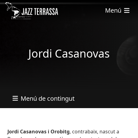
Pasar al contenido principal
Menú
Jordi Casanovas
Menú de contingut
Bio
Jordi Casanovas i Orobitg
, contrabaix, nascut a