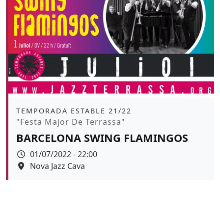
Àmbit
TEMPORADA ESTABLE 21/22
Promoció
"Festa Major De Terrassa"
BARCELONA SWING FLAMINGOS
Data
01/07/2022 - 22:00
Espai
Nova Jazz Cava
Color de fons