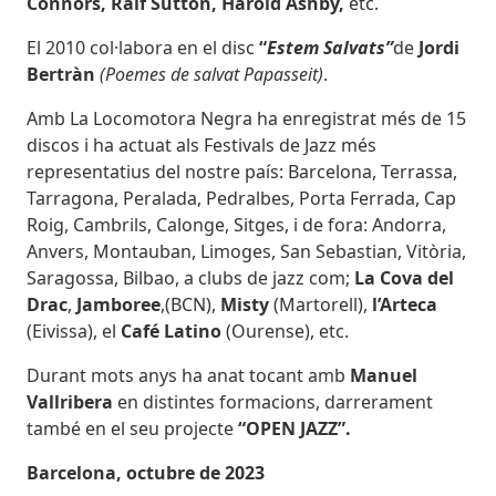
Connors, Ralf Sutton, Harold Ashby,
etc.
El 2010 col·labora en el disc
“
Estem Salvats”
de
Jordi
Bertràn
(Poemes de salvat Papasseit)
.
Amb La Locomotora Negra ha enregistrat més de 15
discos i ha actuat als Festivals de Jazz més
representatius del nostre país: Barcelona, Terrassa,
Tarragona, Peralada, Pedralbes, Porta Ferrada, Cap
Roig, Cambrils, Calonge, Sitges, i de fora: Andorra,
Anvers, Montauban, Limoges, San Sebastian, Vitòria,
Saragossa, Bilbao, a clubs de jazz com;
La Cova del
Drac
,
Jamboree
,(BCN),
Misty
(Martorell),
l’Arteca
(Eivissa), el
Café Latino
(Ourense), etc.
Durant mots anys ha anat tocant amb
Manuel
Vallribera
en distintes formacions, darrerament
també en el seu projecte
“OPEN JAZZ”.
Barcelona, octubre de 2023