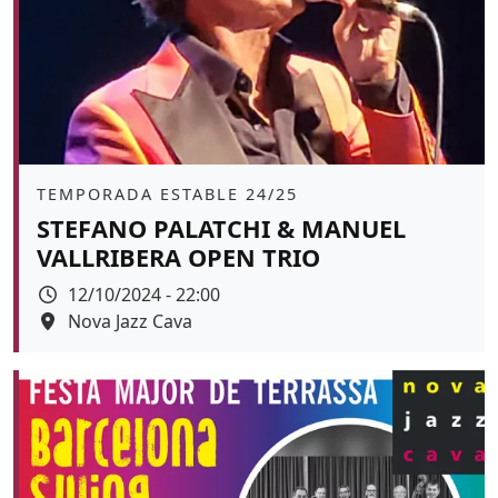
Àmbit
TEMPORADA ESTABLE 24/25
STEFANO PALATCHI & MANUEL
VALLRIBERA OPEN TRIO
Data
12/10/2024 - 22:00
Espai
Nova Jazz Cava
Color de fons
tickets