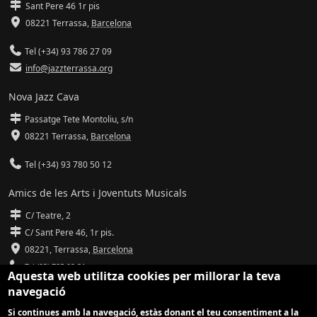
Sant Pere 46 1r pis
08221 Terrassa
,
Barcelona
Tel (+34) 93 786 27 09
info@jazzterrassa.org
Nova Jazz Cava
Passatge Tete Montoliu, s/n
08221 Terrassa
,
Barcelona
Tel (+34) 93 780 50 12
Amics de les Arts i Joventuts Musicals
C/ Teatre, 2
C/ Sant Pere 46, 1r pis.
08221,
Terrassa
,
Barcelona
Tel (93) 785 92 31
Aquesta web utilitza cookies per millorar la teva
navegació
info@amicsdelesarts-jjmm.cat
Si continues amb la navegació, estàs donant el teu consentiment a la