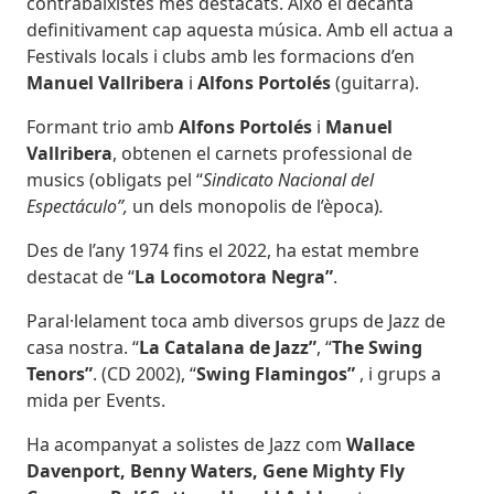
contrabaixistes més destacats. Això el decanta
definitivament cap aquesta música. Amb ell actua a
Festivals locals i clubs amb les formacions d’en
Manuel Vallribera
i
Alfons Portolés
(guitarra).
Formant trio amb
Alfons Portolés
i
Manuel
Vallribera
, obtenen el carnets professional de
musics (obligats pel “
Sindicato Nacional del
Espectáculo”,
un dels monopolis de l’època)
.
Des de l’any 1974 fins el 2022, ha estat membre
destacat de “
La Locomotora Negra”
.
Paral·lelament toca amb diversos grups de Jazz de
casa nostra. “
La Catalana de Jazz”
, “
The Swing
Tenors”
. (CD 2002), “
Swing Flamingos”
, i grups a
mida per Events.
Ha acompanyat a solistes de Jazz com
Wallace
Davenport, Benny Waters, Gene Mighty Fly