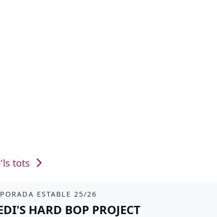
'ls tots
it
tickets
PORADA ESTABLE 25/26
EDI'S HARD BOP PROJECT