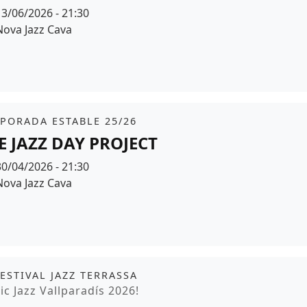
Data
13/06/2026 - 21:30
Espai
Nova Jazz Cava
r de fons
it
tickets
PORADA ESTABLE 25/26
E JAZZ DAY PROJECT
Data
30/04/2026 - 21:30
Espai
Nova Jazz Cava
r de fons
it
FESTIVAL JAZZ TERRASSA
moció
ic Jazz Vallparadís 2026!