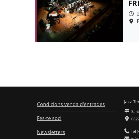
FR
Colo
Jazz Te
Condicions venda d'entrades
Sant
Fes-te soci
0822
Newsletters
Tel (
info