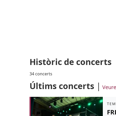
Històric de concerts
34 concerts
Últims concerts
Veure
Àmb
TEM
FR