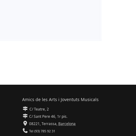
Amics de les Arts i Joventuts Musicals
C/ Teatre, 2
C/ Sant Pere 46, 1r pis.
08221,
Terrassa
,
Barcelona
Tel (93) 785 92 31