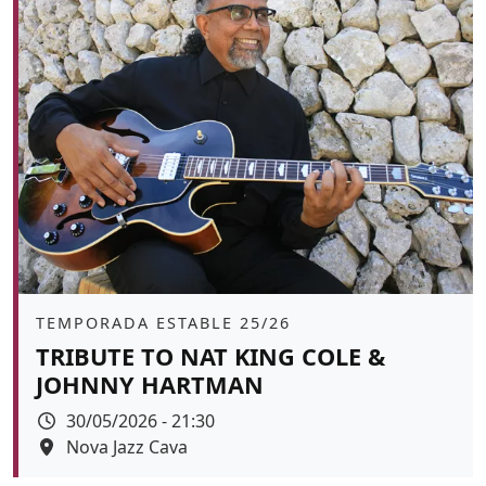
Àmbit
TEMPORADA ESTABLE 25/26
TRIBUTE TO NAT KING COLE &
JOHNNY HARTMAN
Data
30/05/2026 - 21:30
Espai
Nova Jazz Cava
Color de fons
tickets