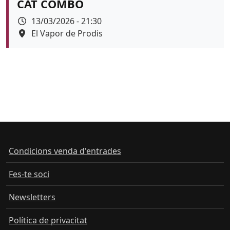
CAT COMBO
Data
13/03/2026 - 21:30
Espai
El Vapor de Prodis
Color de fons
Condicions venda d'entrades
Fes-te soci
Newsletters
Política de privacitat