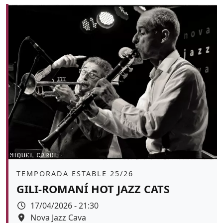
Àmbit
TEMPORADA ESTABLE 25/26
GILI-ROMANÍ HOT JAZZ CATS
Data
17/04/2026 - 21:30
Espai
Nova Jazz Cava