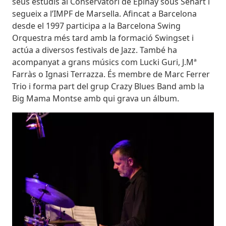
seus estudis al Conservatori de Epinay sous Sénart i
segueix a l’IMPF de Marsella. Afincat a Barcelona
desde el 1997 participa a la Barcelona Swing
Orquestra més tard amb la formació Swingset i
actúa a diversos festivals de Jazz. També ha
acompanyat a grans músics com Lucki Guri, J.Mª
Farràs o Ignasi Terrazza. És membre de Marc Ferrer
Trio i forma part del grup Crazy Blues Band amb la
Big Mama Montse amb qui grava un álbum.
Imatges
Imagen