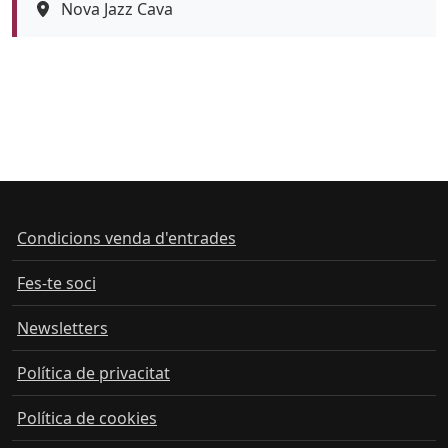
Espai
Nova Jazz Cava
Color de fons
Condicions venda d'entrades
Fes-te soci
Newsletters
Política de privacitat
Política de cookies