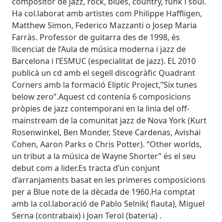
compositor de jazz, rock, blues, country, funk i soul.
Ha col.laborat amb artistes com Philippe Haffligen,
Matthew Simon, Federico Mazzanti o Josep Maria
Farràs. Professor de guitarra des de 1998, és
llicenciat de l’Aula de música moderna i jazz de
Barcelona i l’ESMUC (especialitat de jazz). EL 2010
publicà un cd amb el segell discogràfic Quadrant
Corners amb la formació Eliptic Project,”Six tunes
below zero”.Aquest cd contenía 6 composicions
pròpies de jazz contemporani en la linia del off-
mainstream de la comunitat jazz de Nova York (Kurt
Rosenwinkel, Ben Monder, Steve Cardenas, Avishai
Cohen, Aaron Parks o Chris Potter). “Other worlds,
un tribut a la música de Wayne Shorter” és el seu
debut com a lider.Es tracta d’un conjunt
d’arranjaments basat en les primeres composicions
per a Blue note de la dècada de 1960.Ha comptat
amb la col.laboració de Pablo Selnik( flauta), Miguel
Serna (contrabaix) i Joan Terol (bateria) .