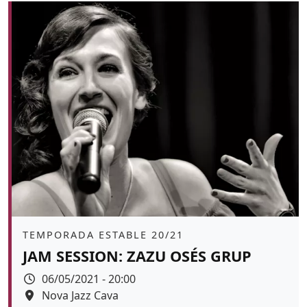
Àmbit
TEMPORADA ESTABLE 20/21
JAM SESSION: ZAZU OSÉS GRUP
Data
06/05/2021 - 20:00
Espai
Nova Jazz Cava