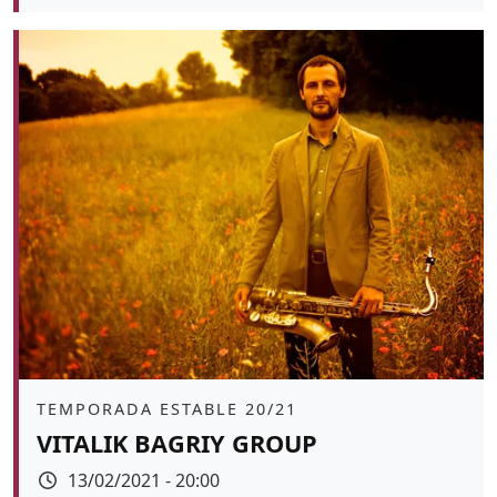
Color de fons
Àmbit
TEMPORADA ESTABLE 20/21
VITALIK BAGRIY GROUP
Data
13/02/2021 - 20:00