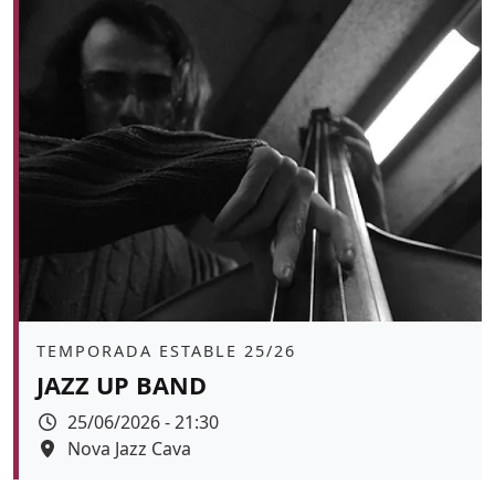
Àmbit
TEMPORADA ESTABLE 25/26
JAZZ UP BAND
Data
25/06/2026 - 21:30
Espai
Nova Jazz Cava
Color de fons
tickets