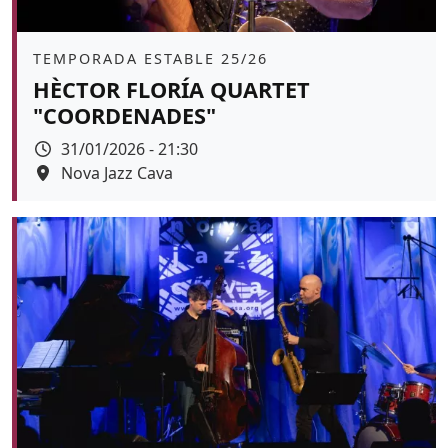
Àmbit
TEMPORADA ESTABLE 25/26
HÈCTOR FLORÍA QUARTET
"COORDENADES"
Data
31/01/2026 - 21:30
Espai
Nova Jazz Cava
Color de fons
tickets