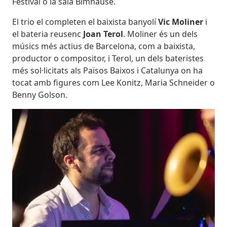
Festival o la sala Bimhause.
El trio el completen el baixista banyolí
Vic Moliner
i
el bateria reusenc
Joan Terol
. Moliner és un dels
músics més actius de Barcelona, com a baixista,
productor o compositor, i Terol, un dels bateristes
més sol·licitats als Països Baixos i Catalunya on ha
tocat amb figures com Lee Konitz, Maria Schneider o
Benny Golson.
Imatges
Imagen