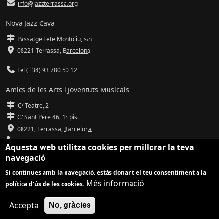
info@jazzterrassa.org
Nova Jazz Cava
Passatge Tete Montoliu, s/n
08221 Terrassa
,
Barcelona
Tel (+34) 93 780 50 12
Amics de les Arts i Joventuts Musicals
C/ Teatre, 2
C/ Sant Pere 46, 1r pis.
08221,
Terrassa
,
Barcelona
Tel (93) 785 92 31
Aquesta web utilitza cookies per millorar la teva
navegació
info@amicsdelesarts-jjmm.cat
Si continues amb la navegació, estàs donant el teu consentiment a la
www.amicsdelesarts-jjmm.cat
Més informació
política d'ús de les cookies.
Adaptació de
Drupal
per
Communia
| Hosting d'
Ilimit
Accepta
No, gràcies