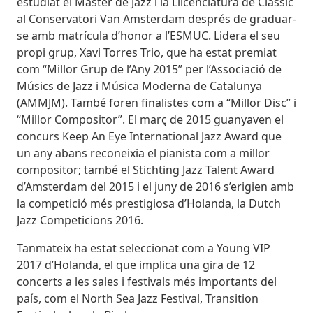
estudiat el Màster de Jazz i la Llicenciatura de Clàssic
al Conservatori Van Amsterdam després de graduar-
se amb matrícula d’honor a l’ESMUC. Lidera el seu
propi grup, Xavi Torres Trio, que ha estat premiat
com “Millor Grup de l’Any 2015” per l’Associació de
Músics de Jazz i Música Moderna de Catalunya
(AMMJM). També foren finalistes com a “Millor Disc” i
“Millor Compositor”. El març de 2015 guanyaven el
concurs Keep An Eye International Jazz Award que
un any abans reconeixia el pianista com a millor
compositor; també el Stichting Jazz Talent Award
d’Amsterdam del 2015 i el juny de 2016 s’erigien amb
la competició més prestigiosa d’Holanda, la Dutch
Jazz Competicions 2016.
Tanmateix ha estat seleccionat com a Young VIP
2017 d’Holanda, el que implica una gira de 12
concerts a les sales i festivals més importants del
país, com el North Sea Jazz Festival, Transition