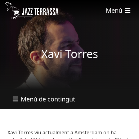
Pasar al contenido principal
Menú
Xavi Torres
Menú de contingut
Bio
Xavi Torres viu actualment a Amsterdam on ha