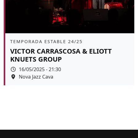
Àmbit
TEMPORADA ESTABLE 24/25
VICTOR CARRASCOSA & ELIOTT
KNUETS GROUP
Data
16/05/2025 - 21:30
Espai
Nova Jazz Cava
Color de fons
tickets