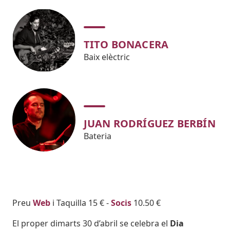
TITO BONACERA
Baix elèctric
JUAN RODRÍGUEZ BERBÍN
Bateria
Body
Preu
Web
i Taquilla 15 € -
Socis
10.50 €
El proper dimarts 30 d’abril se celebra el
Dia