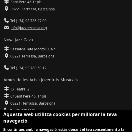
Sant Pere 46 1r pis
08221 Terrassa
,
Barcelona
Tel (+34) 93 786 27 09
info@jazzterrassa.org
Nova Jazz Cava
Passatge Tete Montoliu, s/n
08221 Terrassa
,
Barcelona
Tel (+34) 93 780 50 12
Amics de les Arts i Joventuts Musicals
C/ Teatre, 2
C/ Sant Pere 46, 1r pis.
08221,
Terrassa
,
Barcelona
Tel (93) 785 92 31
Aquesta web utilitza cookies per millorar la teva
navegació
info@amicsdelesarts-jjmm.cat
Si continues amb la navegació, estàs donant el teu consentiment a la