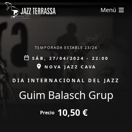
Pasar al contenido principal
Menú
ÀMBIT
TEMPORADA ESTABLE 23/24
Data
SÁB, 27/04/2024 - 22:00
ESPAI
NOVA JAZZ CAVA
PROMOCIÓ
DIA INTERNACIONAL DEL JAZZ
Guim Balasch Grup
tickets
10,50 €
Precio