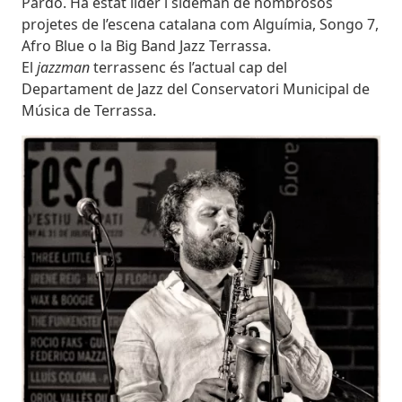
Pardo. Ha estat líder i sideman de nombrosos
projetes de l’escena catalana com Alguímia, Songo 7,
Afro Blue o la Big Band Jazz Terrassa.
El
jazzman
terrassenc és l’actual cap del
Departament de Jazz del Conservatori Municipal de
Música de Terrassa.
Imatges
Imagen