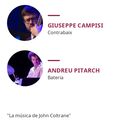
GIUSEPPE CAMPISI
Contrabaix
ANDREU PITARCH
Bateria
Subtitol
"La música de John Coltrane"
Body