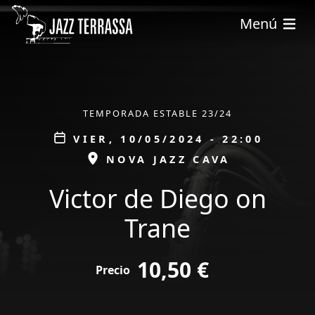
Pasar al contenido principal
Menú
ÀMBIT
TEMPORADA ESTABLE 23/24
Data
VIER, 10/05/2024 - 22:00
ESPAI
NOVA JAZZ CAVA
Victor de Diego on
Trane
tickets
10,50 €
Precio