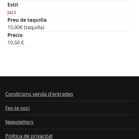
Estil
Jazz
Preu de taquilla
15,00€ (taquilla)
tickets
Precio
10,50 €
Condicions venda d'entrades
Fes-te soci
Newsletters
Política de privacitat