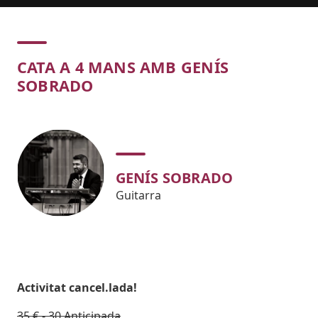
Concert
CATA A 4 MANS AMB GENÍS
SOBRADO
GENÍS SOBRADO
Guitarra
Body
Activitat cancel.lada!
35 € - 30 Anticipada