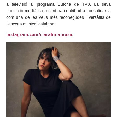
a televisió al programa Eufòria de TV3. La seva
projecció mediàtica recent ha contribuït a consolidar-la
com una de les veus més reconegudes i versàtils de
l’escena musical catalana.
instagram.com/claralunamusic
Imatges
Imagen