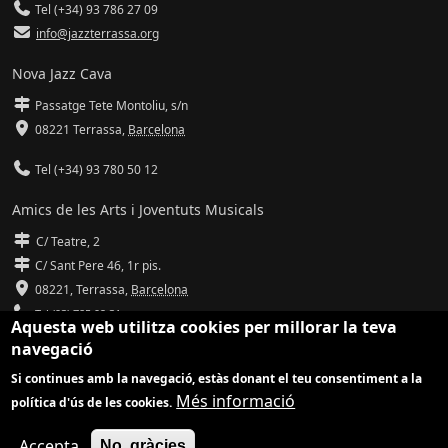
Tel (+34) 93 786 27 09
info@jazzterrassa.org
Nova Jazz Cava
Passatge Tete Montoliu, s/n
08221 Terrassa
,
Barcelona
Tel (+34) 93 780 50 12
Amics de les Arts i Joventuts Musicals
C/ Teatre, 2
C/ Sant Pere 46, 1r pis.
08221,
Terrassa
,
Barcelona
Tel (93) 785 92 31
Aquesta web utilitza cookies per millorar la teva
navegació
info@amicsdelesarts-jjmm.cat
Si continues amb la navegació, estàs donant el teu consentiment a la
www.amicsdelesarts-jjmm.cat
Més informació
política d'ús de les cookies.
Adaptació de
Drupal
per
Communia
| Hosting d'
Ilimit
Accepta
No, gràcies