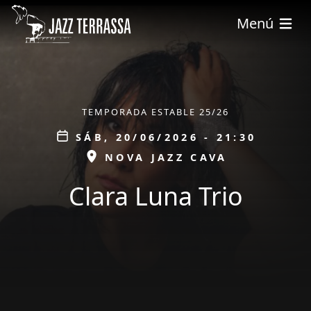
Pasar al contenido principal
Menú
ÀMBIT
TEMPORADA ESTABLE 25/26
Data
SÁB, 20/06/2026 - 21:30
ESPAI
NOVA JAZZ CAVA
Clara Luna Trio
tickets