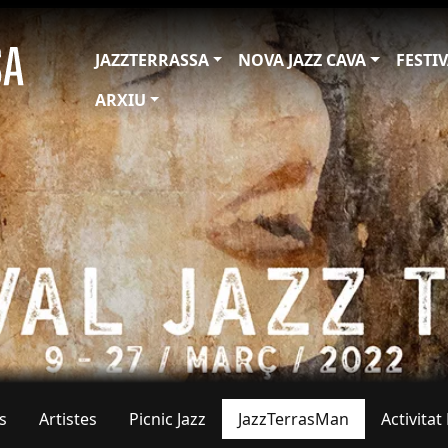
JAZZTERRASSA
NOVA JAZZ CAVA
FESTI
ARXIU
s
Artistes
Picnic Jazz
JazzTerrasMan
Activita