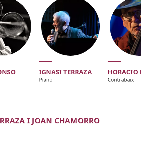
ONSO
IGNASI TERRAZA
HORACIO
Piano
Contrabaix
ERRAZA I JOAN CHAMORRO