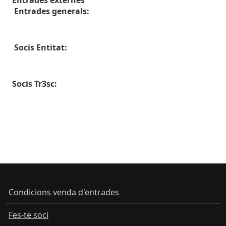
Entrades generals:
Socis Entitat:
Socis Tr3sc:
Condicions venda d'entrades
Fes-te soci