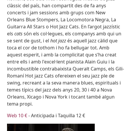
clàssic del país, han compartit des de fa anys
concerts i jam sessions amb grups com New
Orleans Blue Stompers, La Locomotora Negra, La
Guitarra All Stars o Hot Jazz Cats. En l’argot jazzístic
els
cats
són els col·legues, els companys amb qui un
se sent de gust, i el
hot jazz
és aquell jazz càlid que
toca el cor de tothom i ho fa bellugar tot. Amb
aquest esperit, i amb la complicitat que s’ha creat
entre ells i amb l'excel·lent pianista Alain Guiu i la
incombustible contrabaixista Queralt Camps, els Gili-
Romaní Hot jazz Cats ofereixen el seu jazz ple de
swing, recreant a la seva manera blues, espirituals i
temes típics del jazz dels anys 20, 30 i 40 a Nova
Orleans, Xicago i Nova York i tocant també algun
tema propi.
Web 10 €
- Anticipada i Taquilla 12 €
Imatges
Image