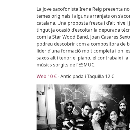
Body
La jove saxofonista Irene Reig presenta n
temes originals i alguns arranjats on s’ac
catalana. Una proposta fresca i d’alt nivell
tingut ja ocasió d’escoltar la depurada tèc
com la Star Wood Band, Joan Casares Sextet
podreu descobrir com a compositora de bon
líder d’una formació molt completa i on les
saxos alt i tenor, el piano, el contrabaix i 
músics sorgits de l’ESMUC.
Web 10 €
- Anticipada i Taquilla 12 €
Imatges
Image