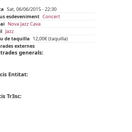
ta
Sat, 06/06/2015 - 22:30
pus esdeveniment
Concert
ai
Nova Jazz Cava
il
Jazz
u de taquilla
12,00€ (taquilla)
rades externes
trades generals:
is Entitat:
is Tr3sc: