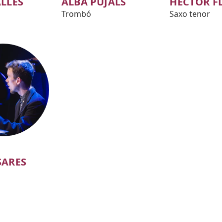
LLÈS
ALBA PUJALS
HÉCTOR F
Trombó
Saxo tenor
SARES