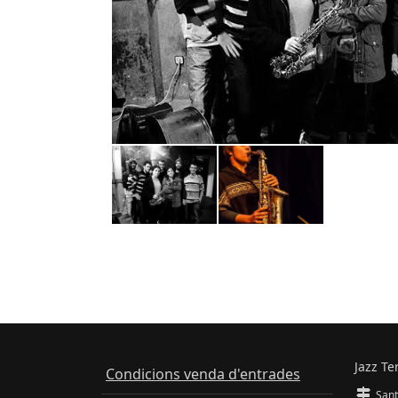
Jazz Te
Condicions venda d'entrades
Sant