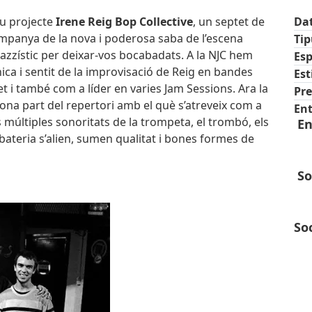
ou projecte
Irene Reig Bop Collective
, un septet de
Da
ompanya de la nova i poderosa saba de l’escena
Ti
 jazzístic per deixar-vos bocabadats. A la NJC hem
Esp
nica i sentit de la improvisació de Reig en bandes
Est
 i també com a líder en varies Jam Sessions. Ara la
Pre
a part del repertori amb el què s’atreveix com a
Ent
 múltiples sonoritats de la trompeta, el trombó, els
En
la bateria s’alien, sumen qualitat i bones formes de
Soc
Soc