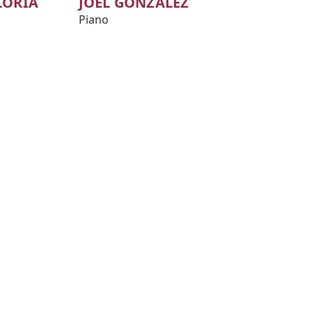
LORÍA
JÖEL GONZÀLEZ
Piano