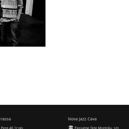
rrassa
Nova Jazz Cava
 Pere 46 1r pis
Passatge Tete Montoliu, s/n