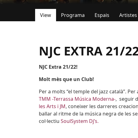
View
Programa
Espais
Artistes
Primary tabs
NJC EXTRA 21/2
NJC Extra 21/22!
Molt mès que un Club!
Per a molts “el temple del jazz català”. Per
TMM -Terrassa Música Moderna-
, seguir 
les Arts i JM
, coneixer les darreres creacion
ballar al ritme de la música negra de les 
col·lectiu
SoulSystem Dj’s.