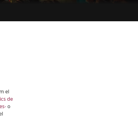
om el
ics de
es-
o
el