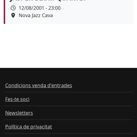
Data
12/08/2001 - 23:00
Espai
Nova Jazz Cava
Condicions venda d'entrades
Fes-te soci
Newsletters
Política de privacitat