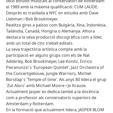
seus estudis musicals al conservatori de Rotterdam
el 1989 amb la màxima qualificació: CUM LAUDE.
Desprès es trasllada a NYC on estudia amb Dave
Liebman i Bob Brookmeyer.
Realitza gires a països com Bulgària, Xina, Indonèsia,
Tailàndia, Canadà, Hongria o Alemanya. Alhora
destaca la seva producció discogràfica com a líder,
amb un total de cinc treball editats.
La seva trajectòria artística compte amb la
participació en alguns grups com els de Nat
Adderley, Bob Brookmeyer, Lee Konitz, Enrico
Pieranunzzi´s 'European Quintet', Jazz Orchestra of
the Concertgebouw, Jungle Warriors, Michiel
Borstlap´s 'Temple of time'. Als anys 80 lidera el grup
'Zut Alors' amb Michael Moore i Jo Krause.
Actualment Jasper es dedica també a la docència
com a professor als conservatoris superiors de
Amsterdam y Rotterdam.
En la formació que actualment lidera, JASPER BLOM