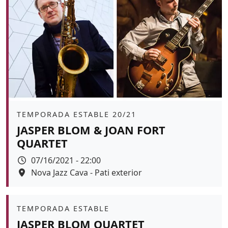
Àmbit
TEMPORADA ESTABLE 20/21
JASPER BLOM & JOAN FORT
QUARTET
Data
07/16/2021 - 22:00
Espai
Nova Jazz Cava - Pati exterior
Color de fons
Àmbit
TEMPORADA ESTABLE
JASPER BLOM QUARTET