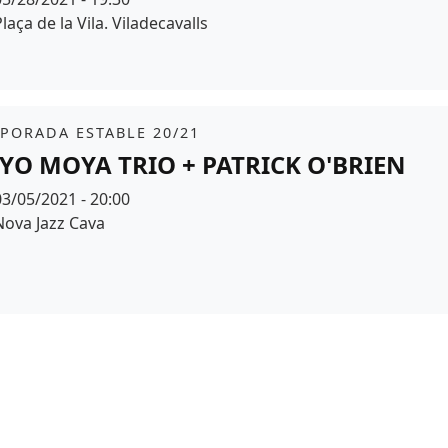
Espai
laça de la Vila. Viladecavalls
r de fons
it
PORADA ESTABLE 20/21
YO MOYA TRIO + PATRICK O'BRIEN
Data
03/05/2021 - 20:00
Espai
Nova Jazz Cava
r de fons