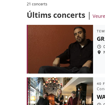
21 concerts
Últims concerts
Veure
Àmb
TEM
GR
Colo
Àmb
40 
Pro
Conc
WA