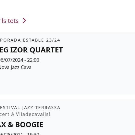
'ls tots
it
tickets
PORADA ESTABLE 23/24
EG IZOR QUARTET
Data
06/07/2024 - 22:00
Espai
Nova Jazz Cava
r de fons
it
FESTIVAL JAZZ TERRASSA
moció
ert A Viladecavalls!
X & BOOGIE
Data
05/28/2021 - 19:30