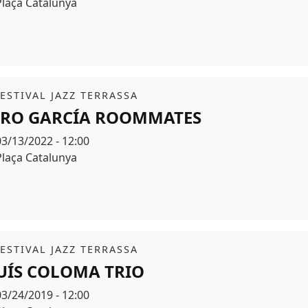
Espai
Plaça Catalunya
r de fons
it
FESTIVAL JAZZ TERRASSA
RO GARCÍA ROOMMATES
Data
03/13/2022 - 12:00
Espai
Plaça Catalunya
r de fons
it
FESTIVAL JAZZ TERRASSA
UÍS COLOMA TRIO
Data
03/24/2019 - 12:00