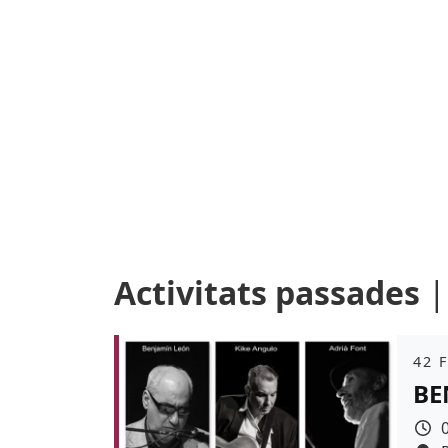
Activitats passades
Àmb
42 
BE