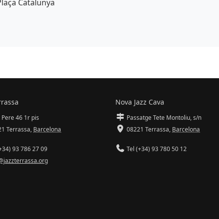
Espai
Plaça Catalunya
r de fons
rrassa
Nova Jazz Cava
 Pere 46 1r pis
Passatge Tete Montoliu, s/n
1 Terrassa
,
Barcelona
08221 Terrassa
,
Barcelona
+34) 93 786 27 09
Tel (+34) 93 780 50 12
@jazzterrassa.org