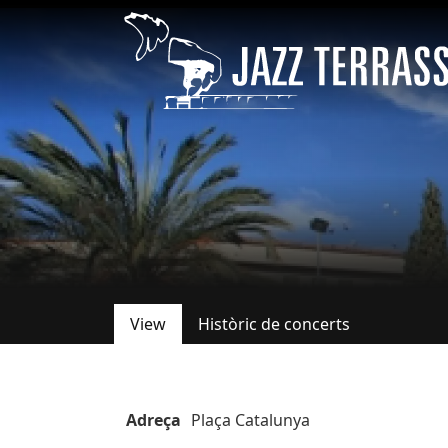
Skip to main content
View
Històric de concerts
Primary tabs
Adreça
Plaça Catalunya