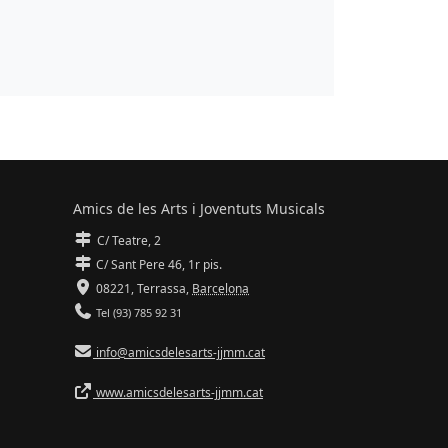
Amics de les Arts i Joventuts Musicals
C/ Teatre, 2
C/ Sant Pere 46, 1r pis.
08221,
Terrassa
,
Barcelona
Tel (93) 785 92 31
info@amicsdelesarts-jjmm.cat
www.amicsdelesarts-jjmm.cat