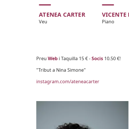
ATENEA CARTER
VICENTE
Veu
Piano
Body
Preu
Web
i Taquilla 15 € -
Socis
10.50 €!
"Tribut a Nina Simone"
instagram.com/ateneacarter
Imatges
Image