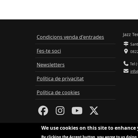
Jazz Te
Condicions venda d'entrades
Sant
Fes-te soci
0822
Newsletters
Tel (
info
Política de privacitat
Política de cookies
We use cookies on this site to enhance
By clicking the Accept button, you agree to us doing 