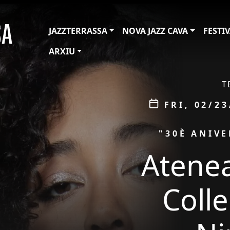
JAZZTERRASSA
NOVA JAZZ CAVA
FESTI
ARXIU
ÀMBIT
T
Data
FRI, 02/23
PROMOCIÓ
"30È ANIVE
Atenea
Colle