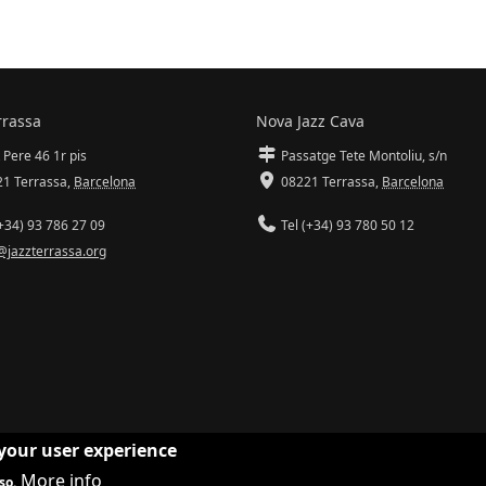
rrassa
Nova Jazz Cava
 Pere 46 1r pis
Passatge Tete Montoliu, s/n
1 Terrassa
,
Barcelona
08221 Terrassa
,
Barcelona
+34) 93 786 27 09
Tel (+34) 93 780 50 12
@jazzterrassa.org
 your user experience
More info
so.