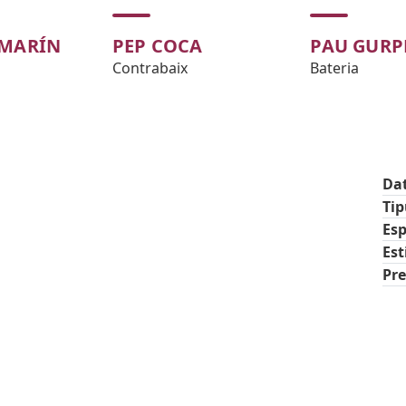
 MARÍN
PEP COCA
PAU GURP
Contrabaix
Bateria
Da
Ti
Esp
Est
Pre
tic