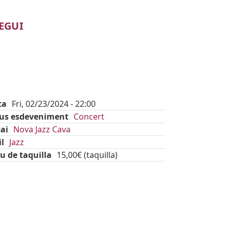
EGUI
ta
Fri, 02/23/2024 - 22:00
pus esdeveniment
Concert
ai
Nova Jazz Cava
il
Jazz
u de taquilla
15,00€ (taquilla)
kets