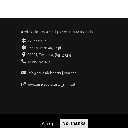
Amics de les Arts i Joventuts Musicals
C/ Teatre, 2
C/ Sant Pere 46, 1r pis.
08221,
Terrassa
,
Barcelona
Tel (93) 785 92 31
info@amicsdelesarts-jjmm.cat
www.amicsdelesarts-jjmm.cat
Adaptació de
Drupal
per
Communia
| Hosting d'
Ilimit
Accept
No, thanks