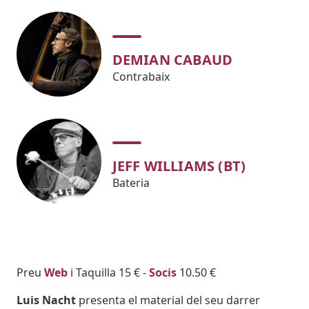
DEMIAN CABAUD
Contrabaix
JEFF WILLIAMS (BT)
Bateria
Body
Preu
Web
i Taquilla 15 € -
Socis
10.50 €
Luis Nacht
presenta el material del seu darrer