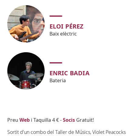
ELOI PÉREZ
Baix elèctric
ENRIC BADIA
Bateria
Body
Preu
Web
i Taquilla 4 € -
Socis
Gratuït!
Sortit d'un combo del Taller de Músics,
Violet
Peacocks