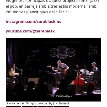
Els gèneres principals d'aquest projecte són el jazz i
el pop, en barreja amb altres estils moderns i amb
influències pianístiques del clàssic.
instagram.com/sarablaskins
youtube.com/@sarablask
Imatges
Image
Licensed under All rights reserved by Joan Payerol