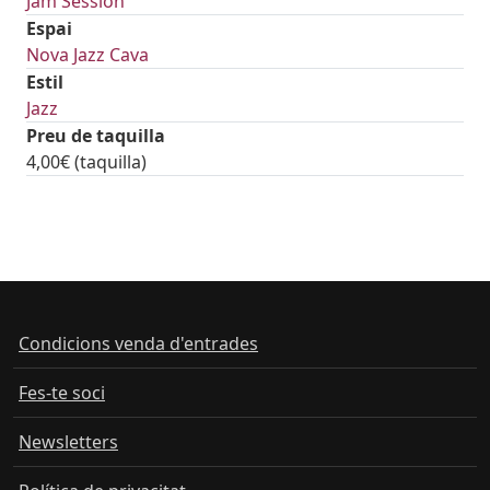
Jam Session
Espai
Nova Jazz Cava
Estil
Jazz
Preu de taquilla
4,00€ (taquilla)
tickets
Condicions venda d'entrades
Fes-te soci
Newsletters