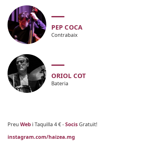
PEP COCA
Contrabaix
ORIOL COT
Bateria
Body
Preu
Web
i Taquilla 4 € -
Socis
Gratuït!
instagram.com/haizea.mg