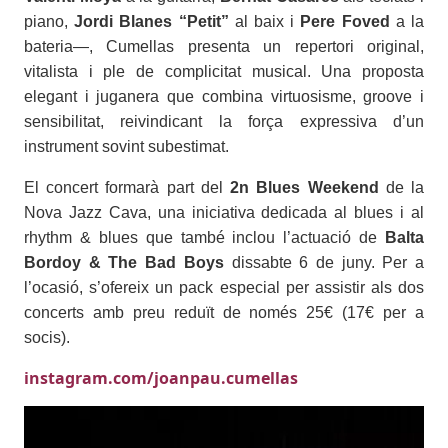
piano,
Jordi Blanes “Petit”
al baix i
Pere Foved
a la
bateria—, Cumellas presenta un repertori original,
vitalista i ple de complicitat musical. Una proposta
elegant i juganera que combina virtuosisme, groove i
sensibilitat, reivindicant la força expressiva d’un
instrument sovint subestimat.
El concert formarà part del
2n Blues Weekend
de la
Nova Jazz Cava, una iniciativa dedicada al blues i al
rhythm & blues que també inclou l’actuació de
Balta
Bordoy & The Bad Boys
dissabte 6 de juny. Per a
l’ocasió, s’ofereix un pack especial per assistir als dos
concerts amb preu reduït de només 25€ (17€ per a
socis).
instagram.com/joanpau.cumellas
Imatges
Image