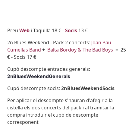
Body
Preu
Web
i Taquilla 18 € -
Socis
13 €
2n Blues Weekend - Pack 2 concerts:
Joan Pau
Cumellas Band
+
Balta Bordoy & The Bad Boys
= 25
€ - Socis 17 €
Cupó descompte entrades generals:
2nBluesWeekendGenerals
Cupó descompte socis:
2nBluesWeekendSocis
Per aplicar el descompte s'hauran d'afegir a la
cistella els dos concerts del pack i al tramitar la
compra introduir el cupó de descompte
corresponent