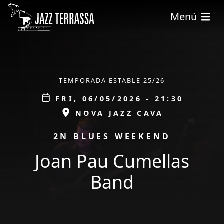
Skip to main content
Menú
ÀMBIT
TEMPORADA ESTABLE 25/26
Data
FRI, 06/05/2026 - 21:30
ESPAI
NOVA JAZZ CAVA
PROMOCIÓ
2N BLUES WEEKEND
Joan Pau Cumellas
Band
tickets