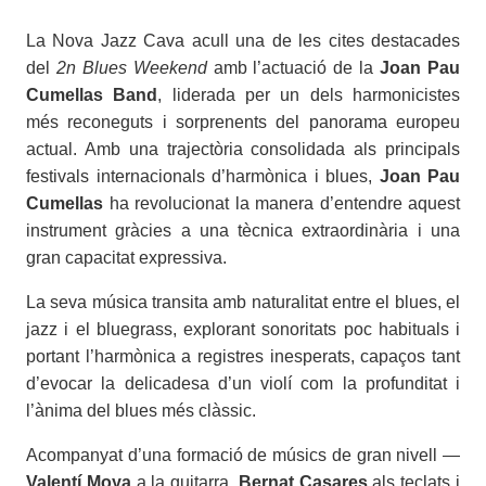
La Nova Jazz Cava acull una de les cites destacades
del
2n Blues Weekend
amb l’actuació de la
Joan Pau
Cumellas Band
, liderada per un dels harmonicistes
més reconeguts i sorprenents del panorama europeu
actual. Amb una trajectòria consolidada als principals
festivals internacionals d’harmònica i blues,
Joan Pau
Cumellas
ha revolucionat la manera d’entendre aquest
instrument gràcies a una tècnica extraordinària i una
gran capacitat expressiva.
La seva música transita amb naturalitat entre el blues, el
jazz i el bluegrass, explorant sonoritats poc habituals i
portant l’harmònica a registres inesperats, capaços tant
d’evocar la delicadesa d’un violí com la profunditat i
l’ànima del blues més clàssic.
Acompanyat d’una formació de músics de gran nivell —
Valentí Moya
a la guitarra,
Bernat Casares
als teclats i