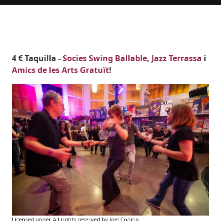
Body
4 € Taquilla -
Socies Swing Ballable
,
Jazz Terrassa
i
Amics de les Arts Gratuït
!
Imatges
Image
Licensed under All rights reserved by Joel Codina