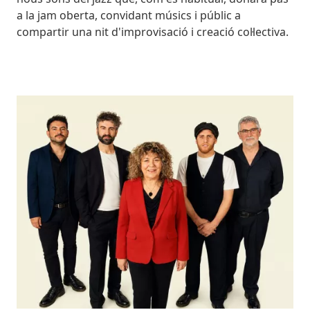
a la jam oberta, convidant músics i públic a
compartir una nit d'improvisació i creació col·lectiva.
Imatges
Image