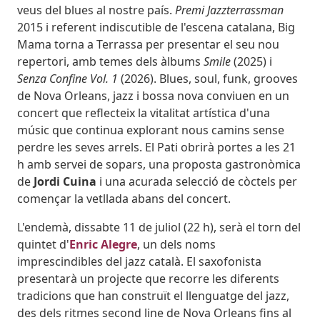
veus del blues al nostre país.
Premi Jazzterrassman
2015 i referent indiscutible de l'escena catalana, Big
Mama torna a Terrassa per presentar el seu nou
repertori, amb temes dels àlbums
Smile
(2025) i
Senza Confine Vol. 1
(2026). Blues, soul, funk, grooves
de Nova Orleans, jazz i bossa nova conviuen en un
concert que reflecteix la vitalitat artística d'una
músic que continua explorant nous camins sense
perdre les seves arrels. El Pati obrirà portes a les 21
h amb servei de sopars, una proposta gastronòmica
de
Jordi Cuina
i una acurada selecció de còctels per
començar la vetllada abans del concert.
L'endemà, dissabte 11 de juliol (22 h), serà el torn del
quintet d'
Enric Alegre
, un dels noms
imprescindibles del jazz català. El saxofonista
presentarà un projecte que recorre les diferents
tradicions que han construït el llenguatge del jazz,
des dels ritmes second line de Nova Orleans fins al