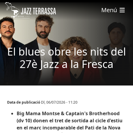
Skip to main content
Menú
El blues obre les nits del
27è Jazz a la Fresca
Data de publicació
Dl, 06/07/2026 - 11:20
Body
Big Mama Montse & Captain's Brotherhood
(dv 10) donen el tret de sortida al cicle d'estiu
en el marc incomparable del Pati de la Nova