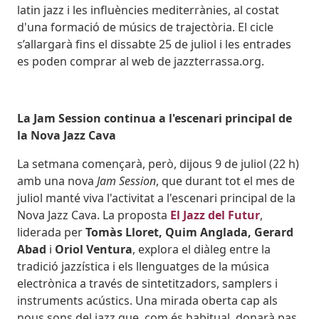
latin jazz i les influències mediterrànies, al costat
d'una formació de músics de trajectòria. El cicle
s’allargarà fins el dissabte 25 de juliol i les entrades
es poden comprar al web de jazzterrassa.org.
La Jam Session continua a l'escenari principal de
la Nova Jazz Cava
La setmana començarà, però, dijous 9 de juliol (22 h)
amb una nova
Jam Session
, que durant tot el mes de
juliol manté viva l'activitat a l'escenari principal de la
Nova Jazz Cava. La proposta
El Jazz del Futur
,
liderada per
Tomàs Lloret, Quim Anglada, Gerard
Abad
i
Oriol Ventura
, explora el diàleg entre la
tradició jazzística i els llenguatges de la música
electrònica a través de sintetitzadors, samplers i
instruments acústics. Una mirada oberta cap als
nous sons del jazz que, com és habitual, donarà pas