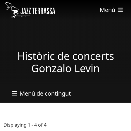
Skip to main content
Menú
Històric de concerts
Gonzalo Levin
Menú de contingut
Displaying 1 - 4 of 4