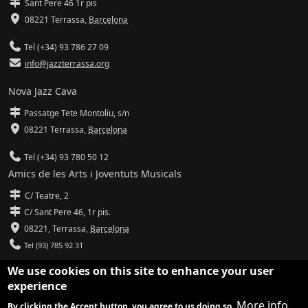
Sant Pere 46 1r pis
08221 Terrassa
,
Barcelona
Tel (+34) 93 786 27 09
info@jazzterrassa.org
Nova Jazz Cava
Passatge Tete Montoliu, s/n
08221 Terrassa
,
Barcelona
Tel (+34) 93 780 50 12
Amics de les Arts i Joventuts Musicals
C/ Teatre, 2
C/ Sant Pere 46, 1r pis.
08221,
Terrassa
,
Barcelona
Tel (93) 785 92 31
We use cookies on this site to enhance your user
info@amicsdelesarts-jjmm.cat
experience
www.amicsdelesarts-jjmm.cat
More info
By clicking the Accept button, you agree to us doing so.