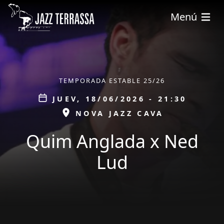
Pasar al contenido principal
Menú
ÀMBIT
TEMPORADA ESTABLE 25/26
Data
JUEV, 18/06/2026 - 21:30
ESPAI
NOVA JAZZ CAVA
Quim Anglada x Ned
Lud
tickets