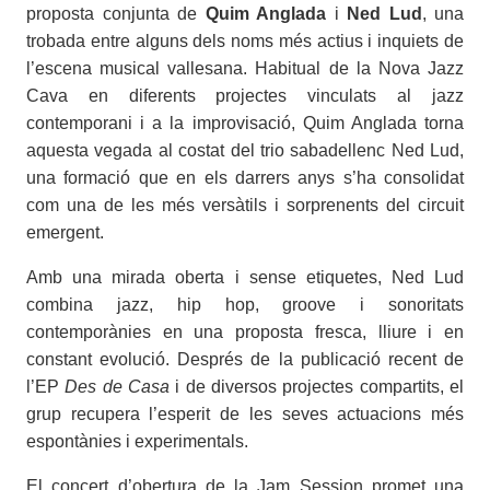
proposta conjunta de
Quim Anglada
i
Ned Lud
, una
trobada entre alguns dels noms més actius i inquiets de
l’escena musical vallesana. Habitual de la Nova Jazz
Cava en diferents projectes vinculats al jazz
contemporani i a la improvisació, Quim Anglada torna
aquesta vegada al costat del trio sabadellenc Ned Lud,
una formació que en els darrers anys s’ha consolidat
com una de les més versàtils i sorprenents del circuit
emergent.
Amb una mirada oberta i sense etiquetes, Ned Lud
combina jazz, hip hop, groove i sonoritats
contemporànies en una proposta fresca, lliure i en
constant evolució. Després de la publicació recent de
l’EP
Des de Casa
i de diversos projectes compartits, el
grup recupera l’esperit de les seves actuacions més
espontànies i experimentals.
El concert d’obertura de la Jam Session promet una