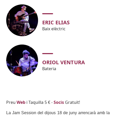
ERIC ELIAS
Baix elèctric
ORIOL VENTURA
Bateria
Body
Preu
Web
i Taquilla 5 € -
Socis
Gratuït!
La Jam Session del dijous 18 de juny arrencarà amb la