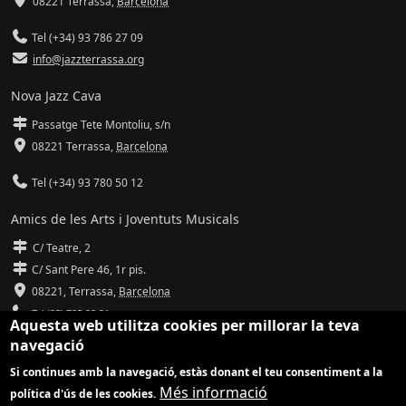
08221 Terrassa
,
Barcelona
Tel (+34) 93 786 27 09
info@jazzterrassa.org
Nova Jazz Cava
Passatge Tete Montoliu, s/n
08221 Terrassa
,
Barcelona
Tel (+34) 93 780 50 12
Amics de les Arts i Joventuts Musicals
C/ Teatre, 2
C/ Sant Pere 46, 1r pis.
08221,
Terrassa
,
Barcelona
Tel (93) 785 92 31
Aquesta web utilitza cookies per millorar la teva
navegació
info@amicsdelesarts-jjmm.cat
Si continues amb la navegació, estàs donant el teu consentiment a la
www.amicsdelesarts-jjmm.cat
Més informació
política d'ús de les cookies.