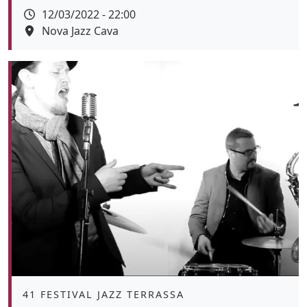
Data
12/03/2022 - 22:00
Espai
Nova Jazz Cava
Color de fons
Àmbit
41 FESTIVAL JAZZ TERRASSA