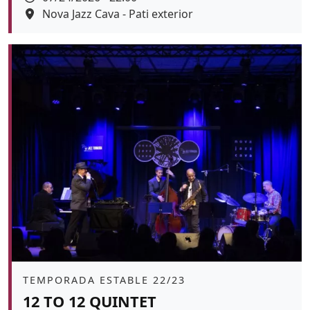
Espai
Nova Jazz Cava - Pati exterior
Color de fons
tickets
Àmbit
TEMPORADA ESTABLE 22/23
12 TO 12 QUINTET