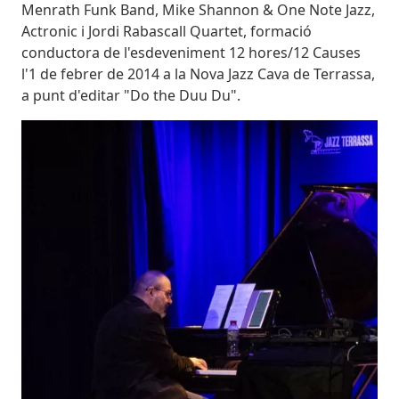
Menrath Funk Band, Mike Shannon & One Note Jazz,
Actronic i Jordi Rabascall Quartet, formació
conductora de l'esdeveniment 12 hores/12 Causes
l'1 de febrer de 2014 a la Nova Jazz Cava de Terrassa,
a punt d'editar "Do the Duu Du".
Imatges
Image