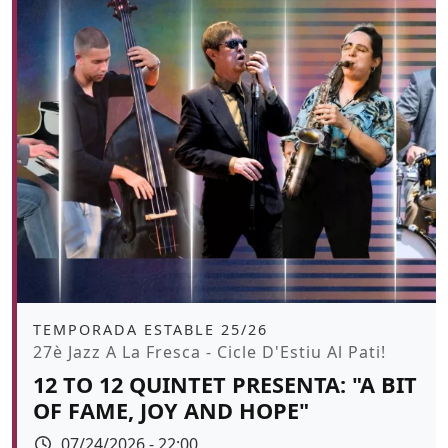
Àmbit
TEMPORADA ESTABLE 25/26
Promoció
27è Jazz A La Fresca - Cicle D'Estiu Al Pati!
12 TO 12 QUINTET PRESENTA: "A BIT
OF FAME, JOY AND HOPE"
Data
07/24/2026 - 22:00