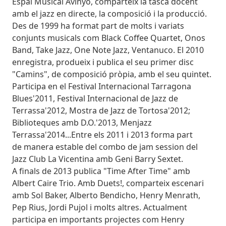
Espai Musical Avinyó, comparteix la tasca docent
amb el jazz en directe, la composició i la producció.
Des de 1999 ha format part de molts i variats
conjunts musicals com Black Coffee Quartet, Onos
Band, Take Jazz, One Note Jazz, Ventanuco. El 2010
enregistra, produeix i publica el seu primer disc
"Camins", de composició pròpia, amb el seu quintet.
Participa en el Festival Internacional Tarragona
Blues'2011, Festival Internacional de Jazz de
Terrassa'2012, Mostra de Jazz de Tortosa'2012;
Biblioteques amb D.O.'2013, Menjazz
Terrassa'2014...Entre els 2011 i 2013 forma part
de manera estable del combo de jam session del
Jazz Club La Vicentina amb Geni Barry Sextet.
A finals de 2013 publica "Time After Time" amb
Albert Caire Trio. Amb Duets!, comparteix escenari
amb Sol Baker, Alberto Bendicho, Henry Menrath,
Pep Rius, Jordi Pujol i molts altres. Actualment
participa en importants projectes com Henry