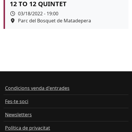
12 TO 12 QUINTET
Data
03/18/2022 - 19:00
Espai
Parc del Bosquet de Matadepera
Color de fons
Condicions venda d'entrades
Fes-te soci
Newsletters
Política de privacitat