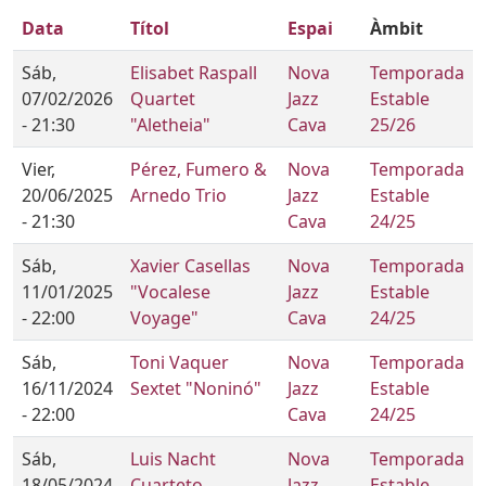
Data
Títol
Espai
Àmbit
Sáb,
Elisabet Raspall
Nova
Temporada
07/02/2026
Quartet
Jazz
Estable
- 21:30
"Aletheia"
Cava
25/26
Vier,
Pérez, Fumero &
Nova
Temporada
20/06/2025
Arnedo Trio
Jazz
Estable
- 21:30
Cava
24/25
Sáb,
Xavier Casellas
Nova
Temporada
11/01/2025
"Vocalese
Jazz
Estable
- 22:00
Voyage"
Cava
24/25
Sáb,
Toni Vaquer
Nova
Temporada
16/11/2024
Sextet "Noninó"
Jazz
Estable
- 22:00
Cava
24/25
Sáb,
Luis Nacht
Nova
Temporada
18/05/2024
Cuarteto
Jazz
Estable