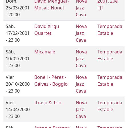
Dom,
David Mengual -
Nova
2001. 20è
25/03/2001
Mosaic Nonet
Jazz
FJT
- 20:00
Cava
Sáb,
David Xirgu
Nova
Temporada
17/02/2001
Quartet
Jazz
Estable
- 23:00
Cava
Sáb,
Micamale
Nova
Temporada
10/02/2001
Jazz
Estable
- 23:00
Cava
Vier,
Bonell - Pérez -
Nova
Temporada
20/10/2000
Gálvez - Boggio
Jazz
Estable
- 23:00
Cava
Vier,
Itxaso & Trio
Nova
Temporada
14/04/2000
Jazz
Estable
- 23:00
Cava
Sáb,
Antonio Serrano
Nova
Temporada