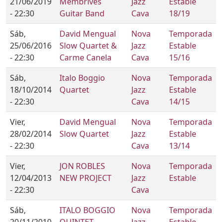
21/06/2019
Membrives
Jazz
Estable
- 22:30
Guitar Band
Cava
18/19
Sáb,
David Mengual
Nova
Temporada
25/06/2016
Slow Quartet &
Jazz
Estable
- 22:30
Carme Canela
Cava
15/16
Sáb,
Italo Boggio
Nova
Temporada
18/10/2014
Quartet
Jazz
Estable
- 22:30
Cava
14/15
Vier,
David Mengual
Nova
Temporada
28/02/2014
Slow Quartet
Jazz
Estable
- 22:30
Cava
13/14
Vier,
JON ROBLES
Nova
Temporada
12/04/2013
NEW PROJECT
Jazz
Estable
- 22:30
Cava
Sáb,
ITALO BOGGIO
Nova
Temporada
20/11/2010
QUINTET
Jazz
Estable